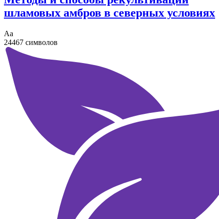
шламовых амбров в северных условиях
Аа
24467 символов