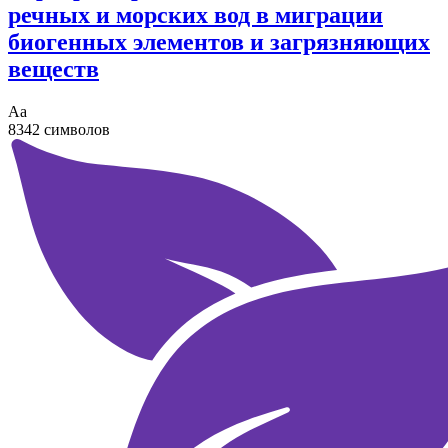
речных и морских вод в миграции
биогенных элементов и загрязняющих
веществ
Аа
8342 символов