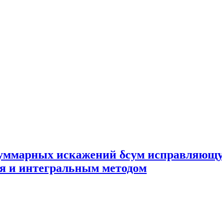
уммарных искажений δсум исправляющую
ия и интегральным методом