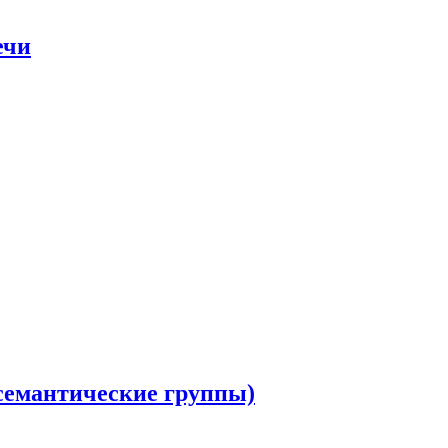
ечи
семантические группы)