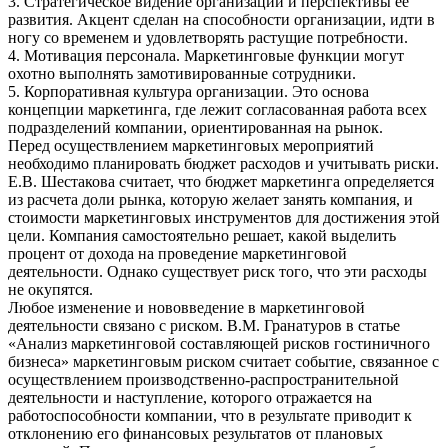
3. Стратегическое видение организации и перспективы ее
развития. Акцент сделан на способности организации, идти в
ногу со временем и удовлетворять растущие потребности.
4. Мотивация персонала. Маркетинговые функции могут
охотно выполнять замотивированные сотрудники.
5. Корпоративная культура организации. Это основа
концепции маркетинга, где лежит согласованная работа всех
подразделений компании, ориентированная на рынок.
Перед осуществлением маркетинговых мероприятий
необходимо планировать бюджет расходов и учитывать риски.
Е.В. Шестакова считает, что бюджет маркетинга определяется
из расчета доли рынка, которую желает занять компания, и
стоимости маркетинговых инструментов для достижения этой
цели. Компания самостоятельно решает, какой выделить
процент от дохода на проведение маркетинговой
деятельности. Однако существует риск того, что эти расходы
не окупятся.
Любое изменение и нововведение в маркетинговой
деятельности связано с риском. В.М. Гранатуров в статье
«Анализ маркетинговой составляющей рисков гостиничного
бизнеса» маркетинговым риском считает событие, связанное с
осуществлением производственно-распространительной
деятельности и наступление, которого отражается на
работоспособности компании, что в результате приводит к
отклонению его финансовых результатов от плановых