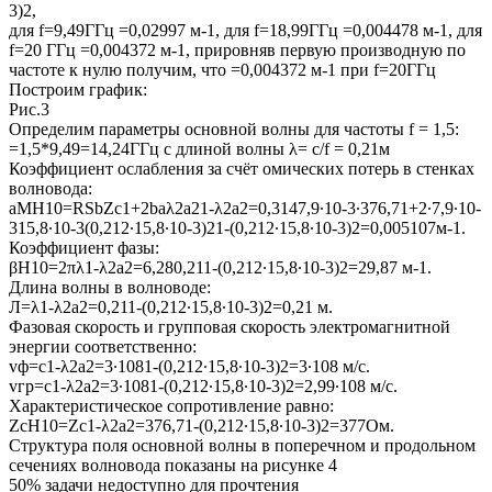
3)2,
для f=9,49ГГц =0,02997 м-1, для f=18,99ГГц =0,004478 м-1, для
f=20 ГГц =0,004372 м-1, прировняв первую производную по
частоте к нулю получим, что =0,004372 м-1 при f=20ГГц
Построим график:
Рис.3
Определим параметры основной волны для частоты f = 1,5:
=1,5*9,49=14,24ГГц с длиной волны λ= с/f = 0,21м
Коэффициент ослабления за счёт омических потерь в стенках
волновода:
aMH10=RSbZc1+2baλ2a21-λ2a2=0,3147,9∙10-3∙376,71+2∙7,9∙10-
315,8∙10-3(0,212∙15,8∙10-3)21-(0,212∙15,8∙10-3)2=0,005107м-1.
Коэффициент фазы:
βH10=2πλ1-λ2a2=6,280,211-(0,212∙15,8∙10-3)2=29,87 м-1.
Длина волны в волноводе:
Л=λ1-λ2a2=0,211-(0,212∙15,8∙10-3)2=0,21 м.
Фазовая скорость и групповая скорость электромагнитной
энергии соответственно:
vф=c1-λ2a2=3∙1081-(0,212∙15,8∙10-3)2=3∙108 м/с.
vгр=с1-λ2a2=3∙1081-(0,212∙15,8∙10-3)2=2,99∙108 м/с.
Характеристическое сопротивление равно:
ZcH10=Zc1-λ2a2=376,71-(0,212∙15,8∙10-3)2=377Ом.
Структура поля основной волны в поперечном и продольном
сечениях волновода показаны на рисунке 4
50% задачи
недоступно для прочтения