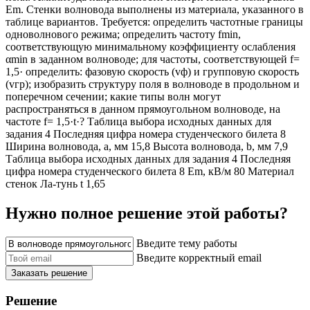
Em. Стенки волновода выполнены из материала, указанного в
таблице вариантов. Требуется: определить частотные границы
одноволнового режима; определить частоту fmin,
соответствующую минимальному коэффициенту ослабления
αmin в заданном волноводе; для частоты, соответствующей f=
1,5· определить: фазовую скорость (vф) и групповую скорость
(vгр); изобразить структуру поля в волноводе в продольном и
поперечном сечении; какие типы волн могут
распространяться в данном прямоугольном волноводе, на
частоте f= 1,5·t·? Таблица выбора исходных данных для
задания 4 Последняя цифра номера студенческого билета 8
Ширина волновода, a, мм 15,8 Высота волновода, b, мм 7,9
Таблица выбора исходных данных для задания 4 Последняя
цифра номера студенческого билета 8 Em, кВ/м 80 Материал
стенок Ла-тунь t 1,65
Нужно полное решение этой работы?
Введите тему работы
Введите корректный email
Заказать решение
Решение