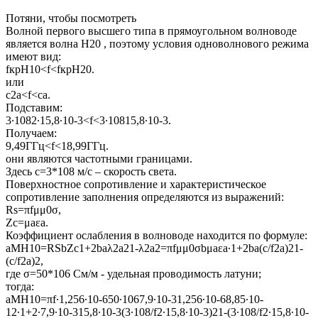
Потяни, чтобы посмотреть
Волной первого высшего типа в прямоугольном волноводе
является волна Н20 , поэтому условия одноволнового режима
имеют вид:
fкрН10<f<fкрН20.
или
с2a<f<ca.
Подставим:
3∙1082∙15,8∙10-3<f<3∙10815,8∙10-3.
Получаем:
9,49ГГц<f<18,99ГГц.
они являются частотными границами.
Здесь с=3*108 м/с – скорость света.
Поверхностное сопротивление и характеристическое
сопротивление заполнения определяются из выражений:
Rs=πfμμ0σ,
Zc=μaεa.
Коэффициент ослабления в волноводе находится по формуле:
aMH10=RSbZc1+2baλ2a21-λ2a2=πfμμ0σbμaεa∙1+2ba(c/f2a)21-
(c/f2a)2,
где σ=50*106 См/м - удельная проводимость латуни;
тогда:
aMH10=πf∙1,256∙10-650∙1067,9∙10-31,256∙10-68,85∙10-
12∙1+2∙7,9∙10-315,8∙10-3(3∙108/f2∙15,8∙10-3)21-(3∙108/f2∙15,8∙10-