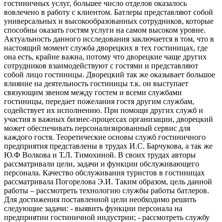
гостиничных услуг, большее число отделов оказалось
вовлечено в работу с клиентом. Батлеры представляют собой
универсальных и высокообразованных сотрудников, которые
способны оказать гостям услуги на самом высоком уровне.
Актуальность данного исследования заключается в том, что в
настоящий момент служба дворецких в тех гостиницах, где
она есть, крайне важна, потому что дворецкие чаще других
сотрудников взаимодействуют с гостями и представляют
собой лицо гостиницы. Дворецкий так же оказывает большое
влияние на деятельность гостиницы т.к. он выступает
связующим звеном между гостем и всеми службами
гостиницы, передает пожелания гостя другим службам,
содействует их исполнению. При помощи других служб и
участия в важных бизнес-процессах организации, дворецкий
может обеспечивать персонализированный сервис для
каждого гостя. Теоретические основы служб гостиничного
предприятия представлены в трудах И.С. Барчукова, а так же
Ю.Ф Волкова и Т.Л. Тимохиной. В своих трудах авторы
рассматривали цели, задачи и функции обслуживающего
персонала. Качество обслуживания туристов в гостиницах
рассматривала Погорелова Э.И. Таким образом, цель данной
работы – рассмотреть технологию службы работы батлеров.
Для достижения поставленной цели необходимо решить
следующие задачи: - выявить функции персонала на
предприятии гостиничной индустрии; - рассмотреть службу