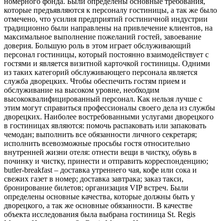
номерного фонда. Были определены основные требования,
которые предъявляются к персоналу гостиницы, а так же было
отмечено, что усилия предприятий гостиничной индустрии
традиционно были направлены на привлечение клиентов, на
максимальное выполнение пожеланий гостей, завоевание
доверия. Большую роль в этом играет обслуживающий
персонал гостиницы, который постоянно взаимодействует с
гостями и является визитной карточкой гостиницы. Одними
из таких категорий обслуживающего персонала является
служба дворецких. Чтобы обеспечить гостям прием и
обслуживание на высоком уровне, необходим
высококвалифицированный персонал. Как нельзя лучше с
этим могут справиться профессионалы своего дела из службы
дворецких. Наиболее востребованными услугами дворецкого
в гостиницах являются: помочь распаковать или запаковать
чемодан; выполнить все обязанности личного секретаря;
исполнить всевозможные просьбы гостя относительно
внутренней жизни отеля: отнести вещи в чистку, обувь в
починку и чистку, принести и отправить корреспонденцию;
butler-breakfast – доставка утреннего чая, кофе или сока и
свежих газет в номер; доставка завтрака; заказ такси,
бронирование билетов; организация VIP встреч. Были
определены основные качества, которые должны быть у
дворецкого, а так же основные обязанности. В качестве
объекта исследования была выбрана гостиница St. Regis