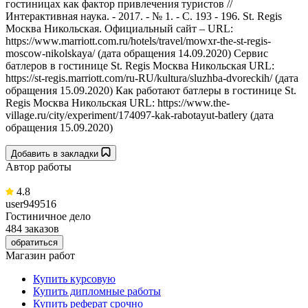
гостиницах как фактор привлечения туристов //
Интерактивная наука. - 2017. - № 1. - С. 193 - 196. St. Regis
Москва Никольская. Официальный сайт – URL:
https://www.marriott.com.ru/hotels/travel/mowxr-the-st-regis-
moscow-nikolskaya/ (дата обращения 14.09.2020) Сервис
батлеров в гостинице St. Regis Москва Никольская URL:
https://st-regis.marriott.com/ru-RU/kultura/sluzhba-dvoreckih/ (дата
обращения 15.09.2020) Как работают батлеры в гостинице St.
Regis Москва Никольская URL: https://www.the-
village.ru/city/experiment/174097-kak-rabotayut-batlery (дата
обращения 15.09.2020)
Добавить в закладки
Автор работы
4.8
user949516
Гостиничное дело
484 заказов
обратиться
Магазин работ
Купить курсовую
Купить дипломные работы
Купить реферат срочно