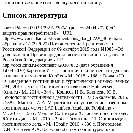
возникнет желание снова вернуться в гостиницу.
Список литературы
Закон РФ от 07.02.1992 N2300-1 (ред. от 24.04.2020) «О
защите прав потребителей» - URL:
http://www.consultant.ru/document/cons_doc_LAW_305/ (дата
обращения 14.09.2020) Постановление Правительства
Российской Федерации от 09 октября 2015 года N1085 «Об
утверждении Правил предоставления гостиничных услуг в
Российской Федерации» - URL:
http://docs.cntd.ru/document/420307882 (дата обращения
14.09.2020) Барчуков И. С.,. Гостиничный бизнес и индустрия
размещения туристов; КноРус - М., 2018. - 168 c. Волков Ю.
Ф. Введение в гостиничный и туристический бизнес; Феникс
- М., 2015. - 352 c. Гостиничное хозяйство / Hotelwesen;
Флинта - М., 2014. - 344 c. Корнеев Н.В., Корнеева Ю.В.
Технология гостиничной деятельности. - М.: Академия, 2015.
- 288 с. Маигова А.А. Маркетинговое управление качеством
гостиничных услуг; LAP Lambert Academic Publishing -
М., 2016. - 156 c. Медлик С., Инграм Х. Гостиничный бизнес;
Юнити-Дана - М., 2015. - 224 c. Тимохина Т.Л. Организация
гостиничного дела. - М.: Юрайт, 2016. - 336 с. Погорелова
Э.И., Сергеев А.А. Качество обслуживания туристов в