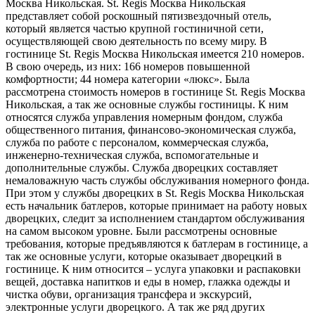
Москва Никольская. St. Regis Москва Никольская
представляет собой роскошный пятизвездочный отель,
который является частью крупной гостиничной сети,
осуществляющей свою деятельность по всему миру. В
гостинице St. Regis Москва Никольская имеется 210 номеров.
В свою очередь, из них: 166 номеров повышенной
комфортности; 44 номера категории «люкс». Была
рассмотрена стоимость номеров в гостинице St. Regis Москва
Никольская, а так же основные службы гостиницы. К ним
относятся служба управления номерным фондом, служба
общественного питания, финансово-экономическая служба,
служба по работе с персоналом, коммерческая служба,
инженерно-техническая служба, вспомогательные и
дополнительные службы. Служба дворецких составляет
немаловажную часть службы обслуживания номерного фонда.
При этом у службы дворецких в St. Regis Москва Никольская
есть начальник батлеров, которые принимает на работу новых
дворецких, следит за исполнением стандартом обслуживания
на самом высоком уровне. Были рассмотрены основные
требования, которые предъявляются к батлерам в гостинице, а
так же основные услуги, которые оказывает дворецкий в
гостинице. К ним относится – услуга упаковки и распаковки
вещей, доставка напитков и еды в номер, глажка одежды и
чистка обуви, организация трансфера и экскурсий,
электронные услуги дворецкого. А так же ряд других