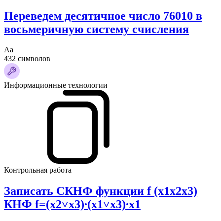
Переведем десятичное число 76010 в
восьмеричную систему счисления
Аа
432 символов
Информационные технологии
Контрольная работа
Записать СКНФ функции f (x1x2x3)
КНФ f=(x2˅x3)∙(x1˅x3)∙x1