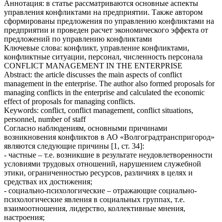
Аннотация: в статье рассматриваются основные аспекты
управления конфликтами на предприятии. Также автором
сформированы предложения по управлению конфликтами на
предприятии и проведен расчет экономического эффекта от
предложений по управлению конфликтами
Ключевые слова: конфликт, управление конфликтами,
конфликтные ситуации, персонал, численность персонала
CONFLICT MANAGEMENT IN THE ENTERPRISE
Abstract: the article discusses the main aspects of conflict
management in the enterprise. The author also formed proposals for
managing conflicts in the enterprise and calculated the economic
effect of proposals for managing conflicts.
Keywords: conflict, conflict management, conflict situations,
personnel, number of staff
Согласно наблюдениям, основными причинами
возникновения конфликтов в АО «Волгоградтранспригород»
являются следующие причины [1, ст. 34]:
- частные – т.е. возникшие в результате неудовлетворенности
условиями трудовых отношений, нарушением служебной
этики, ограниченностью ресурсов, различиях в целях и
средствах их достижения;
- социально-психологические – отражающие социально-
психологические явления в социальных группах, т.е.
взаимоотношения, лидерство, коллективные мнения,
настроения;