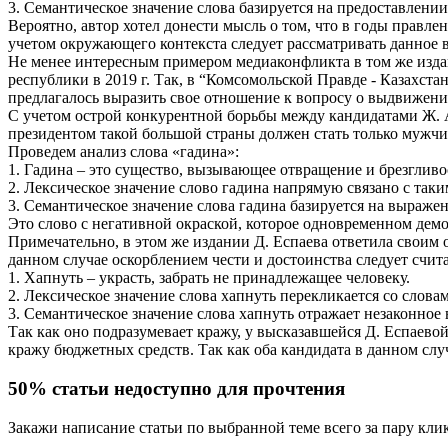
3. Семантическое значение слова базируется на предоставлен
Вероятно, автор хотел донести мысль о том, что в годы правле
учетом окружающего контекста следует рассматривать данное в
Не менее интересным примером медиаконфликта в том же изда
республики в 2019 г. Так, в “Комсомольской Правде - Казахс
предлагалось выразить свое отношение к вопросу о выдвижени
С учетом острой конкурентной борьбы между кандидатами Ж. Ах
президентом такой большой страны должен стать только мужчи
Проведем анализ слова «гадина»:
1. Гадина – это существо, вызывающее отвращение и брезгливо
2. Лексическое значение слово гадина напрямую связано с таки
3. Семантическое значение слова гадина базируется на выраже
Это слово с негативной окраской, которое одновременном дем
Примечательно, в этом же издании Д. Еспаева ответила своим о
данном случае оскорблением чести и достоинства следует счита
1. Хапнуть – украсть, забрать не принадлежащее человеку.
2. Лексическое значение слова хапнуть перекликается со слова
3. Семантическое значение слова хапнуть отражает незаконное
Так как оно подразумевает кражу, у высказавшейся Д. Еспаево
кражу бюджетных средств. Так как оба кандидата в данном слу
50% статьи недоступно для прочтения
Закажи написание статьи по выбранной теме всего за пару кли