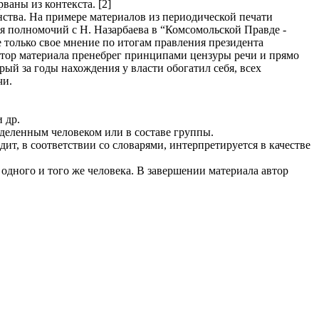
аны из контекста. [2]
нства. На примере материалов из периодической печати
я полномочий с Н. Назарбаева в “Комсомольской Правде -
 только свое мнение по итогам правления президента
втор материала пренебрег принципами цензуры речи и прямо
рый за годы нахождения у власти обогатил себя, всех
чи.
 др.
деленным человеком или в составе группы.
ит, в соответствии со словарями, интерпретируется в качестве
одного и того же человека. В завершении материала автор