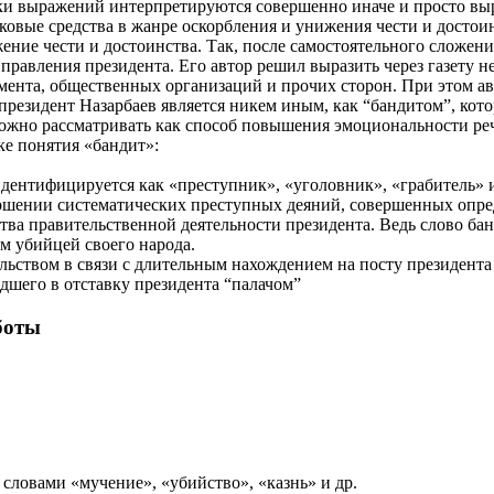
и выражений интерпретируются совершенно иначе и просто вырв
ковые средства в жанре оскорбления и унижения чести и достои
ние чести и достоинства. Так, после самостоятельного сложени
авления президента. Его автор решил выразить через газету не
амента, общественных организаций и прочих сторон. При этом а
президент Назарбаев является никем иным, как “бандитом”, кото
можно рассматривать как способ повышения эмоциональности ре
ке понятия «бандит»:
дентифицируется как «преступник», «уголовник», «грабитель» и
вершении систематических преступных деяний, совершенных опре
тва правительственной деятельности президента. Ведь слово банд
м убийцей своего народа.
ьством в связи с длительным нахождением на посту президента 
дшего в отставку президента “палачом”
боты
о словами «мучение», «убийство», «казнь» и др.