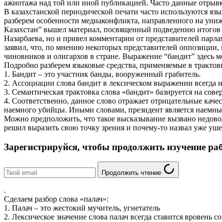
ажиотажа над той или иной публикацией. Часто данные отрывк
В казахстанской периодической печати часто используются язы
разберем особенности медиаконфликта, направленного на униже
Казахстан” вышел материал, посвященный подведению итогов пр
Назарбаева, но и привел комментарии от представителей парл
заявил, что, по мнению некоторых представителей оппозиции, 
чиновников и олигархов в стране. Выражение “бандит” здесь 
Подробно разберем языковые средства, применяемые в трактов
1. Бандит – это участник банды, вооруженный грабитель.
2. Ассоциации слова бандит в лексическом выражении всегда и
3. Семантическая трактовка слова «бандит» базируется на со
4. Соответственно, данное слово отражает отрицательные качес
наемного убийцы. Иными словами, президент является наемны
Можно предположить, что такое высказывание вызвано недовол
решил выразить свою точку зрения и почему-то назвал уже уше
Зарегистрируйся, чтобы продолжить изучение ра
Продолжить чтение
.
Сделаем разбор слова «палач»:
1. Палач – это жестокий мучитель, угнетатель
2. Лексическое значение слова палач всегда ставится вровень с