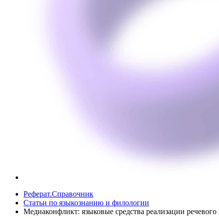
Реферат.Справочник
Статьи по языкознанию и филологии
Медиаконфликт: языковые средства реализации речевого 