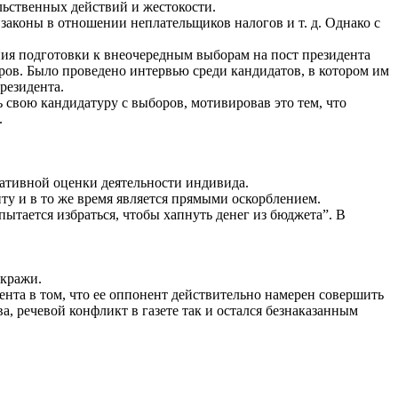
льственных действий и жестокости.
 законы в отношении неплательщиков налогов и т. д. Однако с
ия подготовки к внеочередным выборам на пост президента
ров. Было проведено интервью среди кандидатов, в котором им
резидента.
 свою кандидатуру с выборов, мотивировав это тем, что
.
егативной оценки деятельности индивида.
у и в то же время является прямыми оскорблением.
пытается избраться, чтобы хапнуть денег из бюджета”. В
 кражи.
ента в том, что ее оппонент действительно намерен совершить
, речевой конфликт в газете так и остался безнаказанным