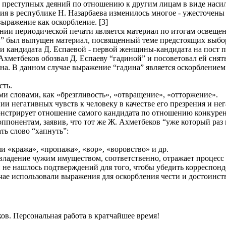
ии преступных деяний по отношению к другим лицам в виде наси
ния в республике Н. Назарбаева изменилось многое - ужесточены
ыражение как оскорбление. [3]
нии периодической печати является материал по итогам освещен
тан” был выпущен материал, посвященный теме предстоящих выбо
и кандидата Д. Еспаевой - первой женщины-кандидата на пост п
метбеков обозвал Д. Еспаеву “гадиной” и посоветовал ей снять
на. В данном случае выражение “гадина” является оскорблением
сть.
ми словами, как «брезгливость», «отвращение», «отторжение».
нии негативных чувств к человеку в качестве его презрения и н
онстрирует отношение самого кандидата по отношению конкурент
ппонентам, заявив, что тот же Ж. Ахметбеков “уже который раз 
ть слово “хапнуть”:
ми «кража», «пропажа», «вор», «воровство» и др.
 владение чужим имуществом, соответственно, отражает процесс
й не нашлось подтверждений для того, чтобы убедить корреспонд
чае использовали выражения для оскорбления чести и достоинства
ков. Персональная работа в кратчайшее время!