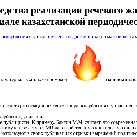
дства реализации речевого жа
риале казахстанской периодиче
 оскорбления и унижения чести и достоинства (на материале ка
 к материалам,а также
промокод
на новый зака
х средств реализации речевого жанра оскорбления и унижения че
корбление, унижение.
 публицисты. К примеру, Бахтин М.М. считает, что современна
отому как зачастую СМИ дают собственную критическую оценку
И используют в своих публикациях отрывки выражений политиков