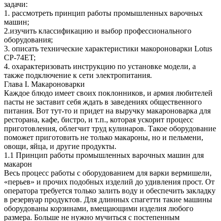
задачи:
1. рассмотреть принцип работы промышленных варочных
машин;
2.изучить классификацию и выбор профессионального
оборудования;
3. описать технические характеристики макороноварки Lotus
CP-74ET;
4. охарактеризовать инструкцию по установке модели, а
также подключение к сети электропитания.
Глава I. Макароноварки
Каждое блюдо имеет своих поклонников, и армия любителей
пасты не заставит себя ждать в заведениях общественного
питания. Вот тут-то и придет на выручку макароноварка для
ресторана, кафе, бистро, и т.п., которая ускорит процесс
приготовления, облегчит труд кулинаров. Такое оборудование
поможет приготовить не только макароны, но и пельмени,
овощи, яйца, и другие продукты.
1.1 Принцип работы промышленных варочных машин для
макарон
Весь процесс работы с оборудованием для варки вермишели,
«перьев» и прочих подобных изделий до удивления прост. От
оператора требуется только залить воду и обеспечить закладку
в резервуар продуктов. Для длинных спагетти такие машины
оборудованы корзинами, вмещающими изделия любого
размера. Больше не нужно мучиться с постепенным