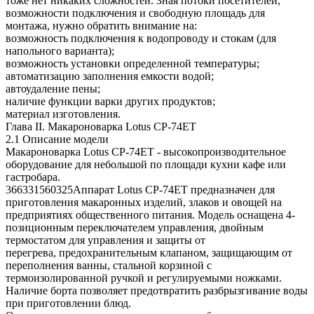
тоже нет никаких сложностей. Зная потоки посетителей,
возможности подключения и свободную площадь для
монтажа, нужно обратить внимание на:
возможность подключения к водопроводу и стокам (для
напольного варианта);
возможность установки определенной температуры;
автоматизацию заполнения емкости водой;
автоудаление пены;
наличие функции варки других продуктов;
материал изготовления.
Глава II. Макароноварка Lotus CP-74ET
2.1 Описание модели
Макароноварка Lotus CP-74ET - высокопроизводительное
оборудование для небольшой по площади кухни кафе или
гастробара.
366331560325Аппарат Lotus CP-74ЕТ предназначен для
приготовления макаронных изделий, злаков и овощей на
предприятиях общественного питания. Модель оснащена 4-
позиционным переключателем управления, двойным
термостатом для управления и защиты от
перегрева, предохранительным клапаном, защищающим от
переполнения ванны, стальной корзиной с
термоизолированной ручкой и регулируемыми ножками.
Наличие борта позволяет предотвратить разбрызгивание воды
при приготовлении блюд.