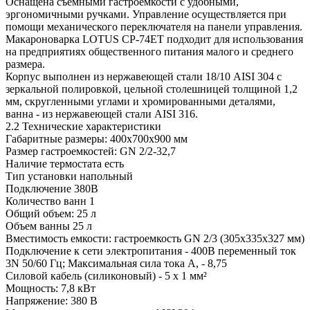
Оснащена съемными гастроемкости с удобными,
эргономичными ручками. Управление осуществляется при
помощи механического переключателя на панели управления.
Макароноварка LOTUS СР-74ЕТ подходит для использования
на предприятиях общественного питания малого и среднего
размера.
Корпус выполнен из нержавеющей стали 18/10 AISI 304 с
зеркальной полировкой, цельной столешницей толщиной 1,2
мм, скругленными углами и хромированными деталями,
ванна - из нержавеющей стали AISI 316.
2.2 Технические характеристики
Габаритные размеры: 400х700х900 мм
Размер гастроемкостей: GN 2/2-32,7
Наличие термостата есть
Тип установки напольный
Подключение 380В
Количество ванн 1
Общий объем: 25 л
Объем ванны 25 л
Вместимость емкости: гастроемкость GN 2/3 (305х335х327 мм)
Подключение к сети электропитания - 400В переменный ток
3N 50/60 Гц; Максимальная сила тока А, - 8,75
Силовой кабель (силиконовый) - 5 х 1 мм²
Мощность: 7,8 кВт
Напряжение: 380 В