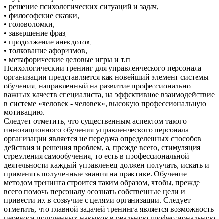
• решение психологических ситуаций и задач,
• философские сказки,
• головоломки,
• завершение фраз,
• продолжение анекдотов,
• толкование афоризмов,
• метафорические деловые игры и т.п.
Психологический тренинг для управленческого персонала
организации представляется как новейший элемент системы
обучения, направленный на развитие профессионально
важных качеств специалиста, на эффективное взаимодействие
в системе «человек - человек», высокую профессиональную
мотивацию.
Следует отметить, что существенным аспектом такого
инновационного обучения управленческого персонала
организации является не передача определенных способов
действия и решения проблем, а, прежде всего, стимуляция
стремления самообучения, то есть в профессиональной
деятельности каждый управленец должен получать, искать и
применять полученные знания на практике. Обучение
методом тренинга строится таким образом, чтобы, прежде
всего помочь персоналу осознать собственные цели и
привести их в созвучие с целями организации. Следует
отметить, что главной задачей тренинга является возможность
переноса полученных навыков в реальную профессиональную