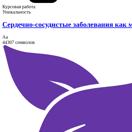
Курсовая работа
Уникальность
Сердечно-сосудистые заболевания как 
Аа
44307 символов