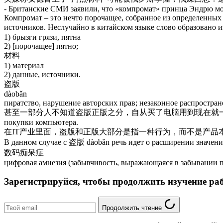
- Британские СМИ заявили, что «компромат» принца Эндрю мо
Компромат – это нечто порочащее, собранное из определенных
источников. Неслучайно в китайском языке слово образовано 
1) брызги грязи, пятна
2) [порочащее] пятно;
材料
1) материал
2) данные, источники.
盗版
dàobǎn
пиратство, нарушение авторских прав; незаконное распростран
甚至一部分人不知道盗版正版之分，自从买了电脑用到现在就一直用着了。- Некоторые 
покупки компьютера.
在IT产业里面，盗版和正版大部分是指一种行为，而不是产品本身。- В ИТ-индустрии
В данном случае с 盗版 dàobǎn речь идет о расширении значении 
数码痴呆症
цифровая амнезия (забывчивость, выражающаяся в забывании п
Зарегистрируйся, чтобы продолжить изучение ра
Продолжить чтение