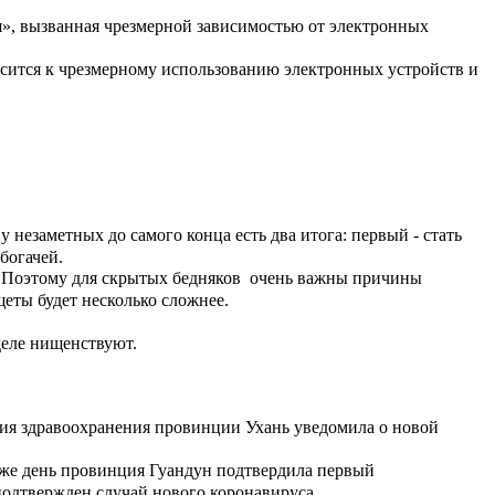
ная чрезмерной зависимостью от электронных
мерному использованию электронных устройств и
о конца есть два итога: первый - стать
богачей.
тых бедняков очень важны причины
щеты будет несколько сложнее.
 деле нищенствуют.
анения провинции Ухань уведомила о новой
ция Гуандун подтвердила первый
подтвержден случай нового коронавируса.