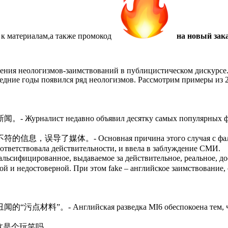
 к материалам,а также
промокод
на новый зака
оения неологизмов-заимствований в публицистическом дискурсе
едние годы появился ряд неологизмов. Рассмотрим примеры из 2
авно объявил десятку самых популярных фейковых но
новная причина этого случая с фальшивыми ново
ответствовала действительности, и ввела в заблуждение СМИ.
льсифицированное, выдаваемое за действительное, реальное, до
жной и недостоверной. При этом fake – английское заимствование
ская разведка MI6 обеспокоена тем, что Россия м
这是个玩笑吗