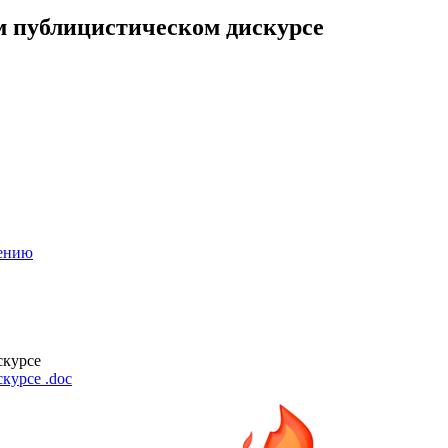
м публицистическом дискурсе
лению
скурсе
скурсе
.doc