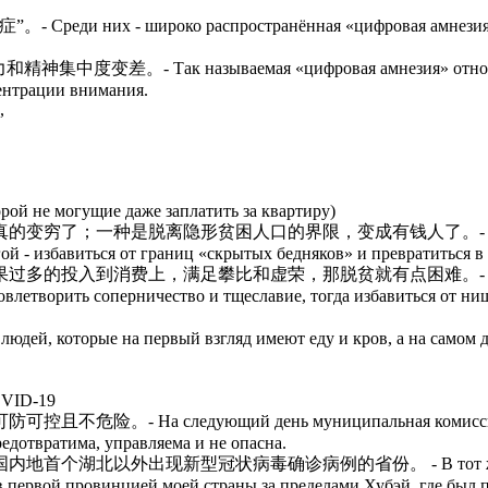
роко распространённая «цифровая амнезия», вызван
называемая «цифровая амнезия» относится к чрез
ентрации внимания.
,
ой не могущие даже заплатить за квартиру)
形贫困人口的界限，变成有钱人了。- у незаметных до самог
й - избавиться от границ «скрытых бедняков» и превратиться в 
上，满足攀比和虚荣，那脱贫就有点困难。- Поэтому для скры
овлетворить соперничество и тщеславие, тогда избавиться от ни
 людей, которые на первый взгляд имеют еду и кров, а на самом
OVID-19
едующий день муниципальная комиссия здравоохр
едотвратима, управляема и не опасна.
现新型冠状病毒确诊病例的省份。 - В тот же день провин
в первой провинцией моей страны за пределами Хубэй, где был 