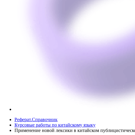
Реферат.Справочник
Курсовые работы по китайскому языку
Применение новой лексики в китайском публицистическ