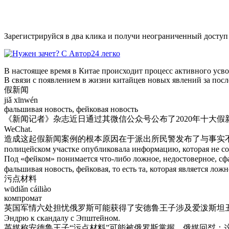
Зарегистрируйся в два клика и получи неограниченный доступ
В настоящее время в Китае происходит процесс активного усв
В связи с появлением в жизни китайцев новых явлений за посл
假新闻
jiǎ xīnwén
фальшивая новость, фейковая новость
《新闻记者》杂志近日通过其微信公众号公布了2020年十大假新闻。- Журналист нед
WeChat.
造成这起假新闻案例的根本原因在于派出所民警发布了与事实不符的信息，误导了媒体。- Ос
полицейском участке опубликовала информацию, которая не со
Под «фейком» понимается что-либо ложное, недостоверное, сфа
фальшивая новость, фейковая, то есть та, которая является ло
污点材料
wūdiǎn cáiliào
компромат
英国军情六处担忧俄罗斯可能获得了安德鲁王子涉及爱泼斯坦丑闻的“污点材料”。- Англий
Эндрю к скандалу с Эпштейном.
英媒称安德鲁王子“污点材料”可能被俄罗斯掌握，俄媒回怼：