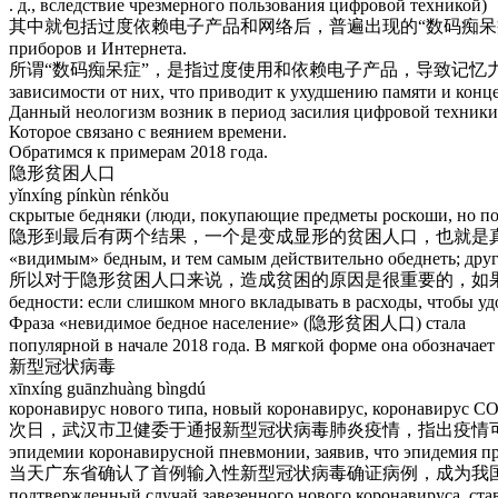
. д., вследствие чрезмерного пользования цифровой техникой)
其中就包括过度依赖电子产品和网络后，普遍出现的“数码痴呆症”。- Среди них - ши
приборов и Интернета.
所谓“数码痴呆症”，是指过度使用和依赖电子产品，导致记忆力和精神集中度变差。- Так 
зависимости от них, что приводит к ухудшению памяти и конц
Данный неологизм возник в период засилия цифровой техники
Которое связано с веянием времени.
Обратимся к примерам 2018 года.
隐形贫困人口
yǐnxíng pínkùn rénkǒu
скрытые бедняки (люди, покупающие предметы роскоши, но пор
隐形到最后有两个结果，一个是变成显形的贫困人口，也就是真的变穷了；一种是脱离隐
«видимым» бедным, и тем самым действительно обеднеть; друго
所以对于隐形贫困人口来说，造成贫困的原因是很重要的，如果过多的投入到消费
бедности: если слишком много вкладывать в расходы, чтобы уд
Фраза «невидимое бедное население» (隐形贫困人口) стала
популярной в начале 2018 года. В мягкой форме она обозначает
新型冠状病毒
xīnxíng guānzhuàng bìngdú
коронавирус нового типа, новый коронавирус, коронавирус C
次日，武汉市卫健委于通报新型冠状病毒肺炎疫情，指出疫情可防可控且不危险。- На сл
эпидемии коронавирусной пневмонии, заявив, что эпидемия пр
当天广东省确认了首例输入性新型冠状病毒确证病例，成为我国内地首个湖北以外出
подтвержденный случай завезенного нового коронавируса, ста