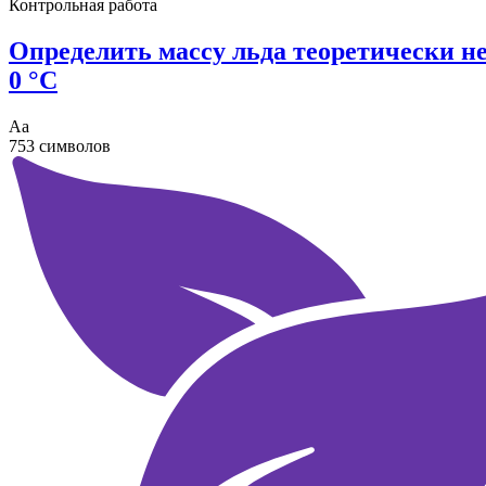
Контрольная работа
Определить массу льда теоретически н
0 °С
Аа
753 символов