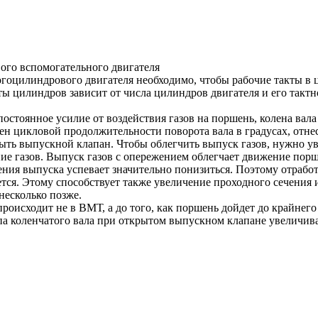
ого вспомогательного двигателя
гоцилиндрового двигателя необходимо, чтобы рабочие такты в 
ы цилиндров зависит от числа цилиндров двигателя и его тактн
остоянное усилие от воздействия газов на поршень, колена вала
авен цикловой продолжительности поворота вала в градусах, отн
ть выпускной клапан. Чтобы облегчить выпуск газов, нужно ув
е газов. Выпуск газов с опережением облегчает движение поршн
ния выпуска успевает значительно понизиться. Поэтому отработ
тся. Этому способствует также увеличение проходного сечения 
несколько позже.
роисходит не в ВМТ, а до того, как поршень дойдет до крайнег
а коленчатого вала при открытом выпускном клапане увеличива