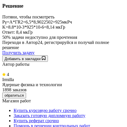
Решение
Потяни, чтобы посмотреть
Pγ=А*ГR2=6,5*8,9022502=925мкРч
K=8.8*10-3*925*10-6=8,14 мкГр
Ответ: 8,4 мкГр
50% задачи
недоступно для прочтения
Переходи в Автор24, регистрируйся и получай полное
решение
Получить задачу
Добавить в закладки
Автор работы
4
Irmilla
Ядерные физика и технологии
1898 заказов
обратиться
Магазин работ
Купить курсовую работу срочно
Заказать готовую дипломную работу
Купить реферат срочно
Помощь в решении контрольных работ