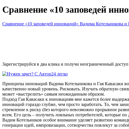
Сравнение «10 заповедей инн
Сравнение «10 заповедей инноваций» Вадима Котельникова и 
Зарегистрируйся в два клика и получи неограниченный доступ
Принципы инноваций Вадима Котельникова и Гая Кавасаки во м
качественно новый уровень. Рисковать. Изучать обратную связ
может «выстрелить» самым неожиданным образом.
Подход Гая Кавасаки к инновациям мне кажется более выдержа
инноваций гораздо глубже, чем просто заработать. То, чем за
стремление к риску (без которого невозможно прорывное развит
всем. Его цель – получить лояльных потребителей, которые по
Вадим Котельников особое внимание уделяет развитию команды 
генерации идей, импровизации, сотворчества повлекут за соб