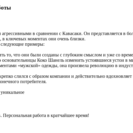
боты
 и агрессивными в сравнении с Кавасаки. Он представляется в 
, в ключевых моментах они очень близки.
и следующие примеры:
ь то, что они были созданы с глубоким смыслом и уже со врем
о основательницы Коко Шанель изменить устоявшиеся устои в 
ементами «мужской» одежды, она произвела революцию в индуст
крепко слился с образом компании и действительно вдохновляет
конечного потребителя.
о уникальное
. Персональная работа в кратчайшее время!