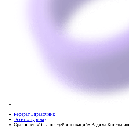
Реферат.Справочник
Эссе по туризму
Сравнение «10 заповедей инноваций» Вадима Котельнико