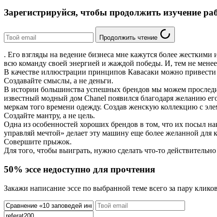
Зарегистрируйся, чтобы продолжить изучение ра
Продолжить чтение
. Его взгляды на ведение бизнеса мне кажутся более жесткими
всю команду своей энергией и жаждой победы. И, тем не менее
В качестве иллюстрации принципов Кавасаки можно привест
Создавайте смыслы, а не деньги.
В истории большинства успешных брендов мы можем проследит
известный модный дом Chanel появился благодаря желанию ег
меркам того времени одежду. Создав женскую коллекцию с эл
Создайте мантру, а не цель.
Одна из особенностей хороших брендов в том, что их посыл на
управляй мечтой» делает эту машину еще более желанной для 
Совершите прыжок.
Для того, чтобы выиграть, нужно сделать что-то действительн
50% эссе недоступно для прочтения
Закажи написание эссе по выбранной теме всего за пару кликов