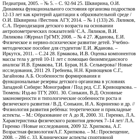
Педиатрия, 2005. – № 5. – С. 92-94 25. Шквирина, О.И.
Динамика функционального состояния организма подростков
12-13 лет как критерий адаптации к образовательной среде /
О.И. Шквирина //Вестник АГУ, 2014. – № 1 (133) 26. Ляликов,
С.А. Периодизация детского возраста на основании
антропометрических показателей/ С.А. Ляликов, В.И.
Ляликова //Журнал ГрГМУ, 2008. – № 4 27. Жданова, Е.И.
Физическое и нервно-психическое развитие детей. Учебно-
методическое пособие для студентов/ Е.И. Жданова. –
Иркутск, 2011. – С.24 28. Ермакова, И.В. Оценка компонентов
массы тела у детей 10-11 лет с помощью биоимпедансного
анализа/ И.В. Ермакова, Т.И. Бурая, Н.Б. Сельверова// Новые
исследования, 2011 29. Гребнева, Н.Н. Кривощеков С.Г.,
Загайнова А.Б. Особенности формирования и
функциональные резервы детского организма в условиях
Западной Сибири: Монография / Под ред. С.Г. Кривощекова. –
Тюмень: Изд-во ТГУ, 2001. 30. Сонькин, В.Д. Основные
закономерности и типологические особенности роста и
физического развития / В.Д. Сонькин, И.А. Корниенко и др. //
Физиология развития ребёнка: теоретические и прикладные
аспекты. – М.: Образование от А до Я, 2000. 31. Гиренко, Л.А.
Характеристика физического развития девочек 7–14 лет/ Л.А.
Гиренко //Новые исследования, 2009 32. Хрипкова, А.Г.
Возрастная физиология/А.Г. Хрипкова. – М.: Просвещение,
2008. – 286 с. 33. Клинические аспекты спортивной