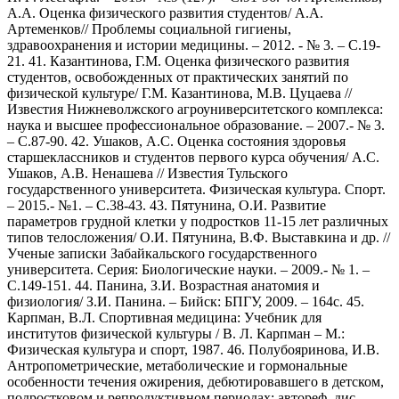
А.А. Оценка физического развития студентов/ А.А.
Артеменков// Проблемы социальной гигиены,
здравоохранения и истории медицины. – 2012. - № 3. – С.19-
21. 41. Казантинова, Г.М. Оценка физического развития
студентов, освобожденных от практических занятий по
физической культуре/ Г.М. Казантинова, М.В. Цуцаева //
Известия Нижневолжского агроуниверситетского комплекса:
наука и высшее профессиональное образование. – 2007.- № 3.
– С.87-90. 42. Ушаков, А.С. Оценка состояния здоровья
старшеклассников и студентов первого курса обучения/ А.С.
Ушаков, А.В. Ненашева // Известия Тульского
государственного университета. Физическая культура. Спорт.
– 2015.- №1. – С.38-43. 43. Пятунина, О.И. Развитие
параметров грудной клетки у подростков 11-15 лет различных
типов телосложения/ О.И. Пятунина, В.Ф. Выставкина и др. //
Ученые записки Забайкальского государственного
университета. Серия: Биологические науки. – 2009.- № 1. –
С.149-151. 44. Панина, З.И. Возрастная анатомия и
физиология/ З.И. Панина. – Бийск: БПГУ, 2009. – 164с. 45.
Карпман, В.Л. Спортивная медицина: Учебник для
институтов физической культуры / В. Л. Карпман – М.:
Физическая культура и спорт, 1987. 46. Полубояринова, И.В.
Антропометрические, метаболические и гормональные
особенности течения ожирения, дебютировавшего в детском,
подростковом и репродуктивном периодах: автореф. дис.