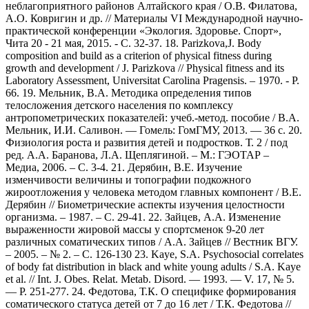
неблагоприятного районов Алтайского края / О.В. Филатова,
А.О. Ковригин и др. // Материалы VI Международной научно-
практической конференции «Экология. Здоровье. Спорт»,
Чита 20 - 21 мая, 2015. - С. 32-37. 18. Parizkova,J. Body
composition and build as a criterion of physical fitness during
growth and development / J. Parizkova // Physical fitness and its
Laboratory Assessment, Universitat Carolina Pragensis. – 1970. - P.
66. 19. Мельник, В.А. Методика определения типов
телосложения детского населения по комплексу
антропометрических показателей: учеб.-метод. пособие / В.А.
Мельник, И.И. Саливон. — Гомель: ГомГМУ, 2013. — 36 с. 20.
Физиология роста и развития детей и подростков. Т. 2 / под
ред. А.А. Баранова, Л.А. Щеплягиной. – М.: ГЭОТАР –
Медиа, 2006. – С. 3-4. 21. Дерябин, В.Е. Изучение
изменчивости величины и топографии подкожного
жироотложения у человека методом главных компонент / В.Е.
Дерябин // Биометрические аспекты изучения целостности
организма. – 1987. – С. 29-41. 22. Зайцев, А.А. Изменение
выраженности жировой массы у спортсменок 9-20 лет
различных соматических типов / А.А. Зайцев // Вестник ВГУ.
– 2005. – № 2. – С. 126-130 23. Kaye, S.A. Psychosocial correlates
of body fat distribution in black and white young adults / S.A. Kaye
et al. // Int. J. Obes. Relat. Metab. Disord. — 1993. — V. 17, № 5.
— P. 251-277. 24. Федотова, Т.К. О специфике формирования
соматического статуса детей от 7 до 16 лет / Т.К. Федотова //