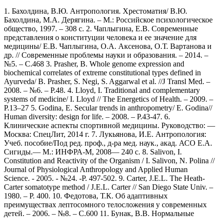
1. Бахолдина, В.Ю. Антропология. Хрестоматия/ В.Ю.
Бахолдина, М.А. Дерягина. – М.: Российское психологическое
общество, 1997. – 308 с. 2. Чаплыгина, Е.В. Современные
представления о конституции человека и ее значение для
медицины/ Е.В. Чаплыгина, О.А. Аксенова, О.Т. Вартанова и
др. // Современные проблемы науки и образования. – 2014. –
№5. – С.468 3. Prasher, B. Whole genome expression and
biochemical correlates of extreme constitutional types defined in
Ayurveda/ B. Prasher, S. Negi, S. Aggarwal et al. //J Transl Med. –
2008. – №6. – Р.48. 4. Lloyd, I. Traditional and complementary
systems of medicine/ I. Lloyd // The Energetics of Health. – 2009. –
P.13–27 5. Godina, E. Secular trends in anthropometry/ E. Godina//
Human diversity: design for life. – 2008. – P.43-47. 6.
Клинические аспекты спортивной медицины. Руководство: —
Москва: СпецЛит, 2014 г. 7. Лукьянова, И.Е. Антропология:
Учеб. пособие/Под ред. проф., д-ра мед. наук., акад. АСО Е.А.
Сигиды.— М.: ИНФРА-М, 2008— 240 с. 8. Salivon, I.
Constitution and Reactivity of the Organism / I. Salivon, N. Polina //
Journal of Physiological Anthropology and Applied Human
Science. - 2005. - №24. -P. 497-502. 9. Carter, J.E.L. The Heath-
Carter somatotype method / J.E.L. Carter // San Diego State Univ. –
1980. – P. 400. 10. Федотова, Т.К. Об адаптивных
преимуществах лептосомного телосложения у современных
детей. – 2006. – №8. – С.600 11. Бунак, В.В. Нормальные