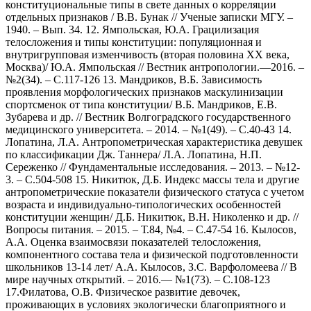
конституциональные типы в свете данных о корреляции
отдельных признаков / В.В. Бунак // Ученые записки МГУ. –
1940. – Вып. 34. 12. Ямпольская, Ю.А. Грацилизация
телосложения и типы конституции: популяционная и
внутригрупповая изменчивость (вторая половина ХХ века,
Москва)/ Ю.А. Ямпольская // Вестник антропологии.—2016. –
№2(34). – С.117-126 13. Мандриков, В.Б. Зависимость
проявления морфологических признаков маскулинизации
спортсменок от типа конституции/ В.Б. Мандриков, Е.В.
Зубарева и др. // Вестник Волгоградского государственного
медицинского университета. – 2014. – №1(49). – С.40-43 14.
Лопатина, Л.А. Антропометрическая характеристика девушек
по классификации Дж. Таннера/ Л.А. Лопатина, Н.П.
Сереженко // Фундаментальные исследования. – 2013. – №12-
3. – С.504-508 15. Никитюк, Д.Б. Индекс массы тела и другие
антропометрические показатели физического статуса с учетом
возраста и индивидуально-типологических особенностей
конституции женщин/ Д.Б. Никитюк, В.Н. Николенко и др. //
Вопросы питания. – 2015. – Т.84, №4. – С.47-54 16. Кылосов,
А.А. Оценка взаимосвязи показателей телосложения,
компонентного состава тела и физической подготовленности
школьников 13-14 лет/ А.А. Кылосов, З.С. Варфоломеева // В
мире научных открытий. – 2016.— №1(73). – С.108-123
17.Филатова, О.В. Физическое развитие девочек,
проживающих в условиях экологически благоприятного и