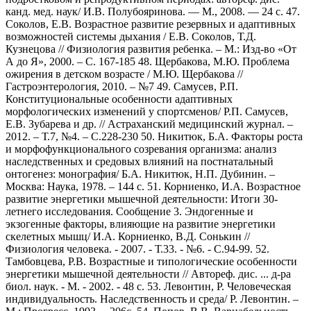
канд. мед. наук/ И.В. Полубояринова. — М., 2008. — 24 с. 47.
Соколов, Е.В. Возрастное развитие резервных и адаптивных
возможностей системы дыхания / Е.В. Соколов, Т.Д.
Кузнецова // Физиология развития ребенка. – М.: Изд-во «От
А до Я», 2000. – С. 167-185 48. Щербакова, М.Ю. Проблема
ожирения в детском возрасте / М.Ю. Щербакова //
Гастроэнтерология, 2010. – №7 49. Самусев, Р.П.
Конституциональные особенности адаптивных
морфологических изменений у спортсменов/ Р.П. Самусев,
Е.В. Зубарева и др. // Астраханский медицинский журнал. –
2012. – Т.7, №4. – С.228-230 50. Никитюк, Б.А. Факторы роста
и морфофункционального созревания организма: анализ
наследственных и средовых влияний на постнатальный
онтогенез: монография/ Б.А. Никитюк, Н.П. Дубинин. –
Москва: Наука, 1978. – 144 с. 51. Корниенко, И.А. Возрастное
развитие энергетики мышечной деятельности: Итоги 30-
летнего исследования. Сообщение 3. Эндогенные и
экзогенные факторы, влияющие на развитие энергетики
скелетных мышц/ И.А. Корниенко, В.Д. Сонькин //
Физиология человека. - 2007. - Т.33. - №6. - С.94-99. 52.
Тамбовцева, Р.В. Возрастные и типологические особенности
энергетики мышечной деятельности // Автореф. дис. ... д-ра
биол. наук. - М. - 2002. - 48 с. 53. Левонтин, Р. Человеческая
индивидуальность. Наследственность и среда/ Р. Левонтин. –