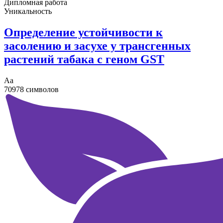
Дипломная работа
Уникальность
Определение устойчивости к
засолению и засухе у трансгенных
растений табака с геном GST
Аа
70978 символов