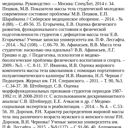
медицины. Руководство: — Москва: СпецЛит, 2014 г. 34.
Пешков, М.В. Показатели массы тела студенческой молодежи:
современное состояние проблемы/ М.В. Пешков, Е.П.
Шарайкина // Сибирское медицинское обозрение. – 2014. - №
4 (88). – С.49-56. 35. Егорычева, Е.В. Оценка физического
развития, функционального состояния и физической
подготовленности студентов с дефицитом массы тела/ Е.В.
Егорычева// Ученые записки университета им. П.Ф. Лесгафта.
– 2014. - №2 (108). – С.66-70. 36. Афанасьев, В.В. Масса тела
студентов: насколько она идеальна?/ В.В. Афанасьев, Л.Г.
Гришко и др. // Педагогика, психология и медико-
биологические проблемы физического воспитания и спорта. –
2009.- №3. – С. 8-11. 37. Иванова, И.В. Оценка жирового
компонента массы тела школьников с помощью портативного
полуавтоматического калипера/ И.В. Иванова, Н.Л. Черная //
Педиатрия. Журнал им. Г.Н. Сперанского. – 2011. – Т. 90, №3.
– С.34-37. 38. Штейнердт, С.В. Оценка
морфофункциональных признаков студентов периодов 1987-
1992 гг. И 2008-2010 гг. С использованием дискриминантного
анализа/ С.В. Штейнердт, Е.Е. Ачкасов и др. // Медико-
социальная экспертиза и реабилитация. – 2014. – № 4. – С.53-
56. 39. Дорохов, Р.Н. Характер распределения жировой массы
тела лиц различного возраста мужского и женского пола/ Р.Н.
Дорохов, В.Н. Чернова// Ученые записки университета им.
П.Ф. Лесгафта. – 2015. - №9 (127). – С.91-96. 40. Артеменков,