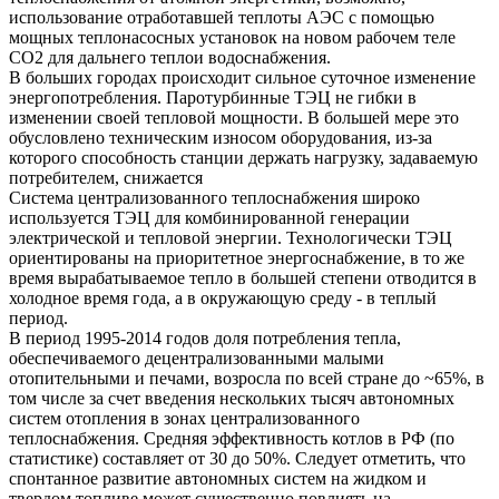
использование отработавшей теплоты АЭС с помощью
мощных теплонасосных установок на новом рабочем теле
CO2 для дальнего теплои водоснабжения.
В больших городах происходит сильное суточное изменение
энергопотребления. Паротурбинные ТЭЦ не гибки в
изменении своей тепловой мощности. В большей мере это
обусловлено техническим износом оборудования, из-за
которого способность станции держать нагрузку, задаваемую
потребителем, снижается
Система централизованного теплоснабжения широко
используется ТЭЦ для комбинированной генерации
электрической и тепловой энергии. Технологически ТЭЦ
ориентированы на приоритетное энергоснабжение, в то же
время вырабатываемое тепло в большей степени отводится в
холодное время года, а в окружающую среду - в теплый
период.
В период 1995-2014 годов доля потребления тепла,
обеспечиваемого децентрализованными малыми
отопительными и печами, возросла по всей стране до ~65%, в
том числе за счет введения нескольких тысяч автономных
систем отопления в зонах централизованного
теплоснабжения. Средняя эффективность котлов в РФ (по
статистике) составляет от 30 до 50%. Следует отметить, что
спонтанное развитие автономных систем на жидком и
твердом топливе может существенно повлиять на