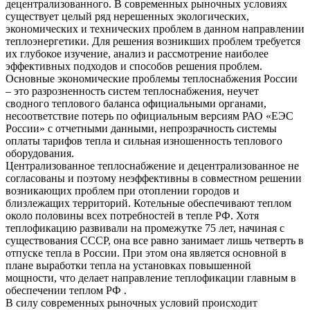
децентрализованного. В современных рыночных условиях
существует целый ряд нерешенных экологических,
экономических и технических проблем в данном направлении
теплоэнергетики. Для решения возникших проблем требуется
их глубокое изучение, анализ и рассмотрение наиболее
эффективных подходов и способов решения проблем.
Основные экономические проблемы теплоснабжения России
– это разрозненность систем теплоснабжения, неучет
сводного теплового баланса официальными органами,
несоответствие потерь по официальным версиям РАО «ЕЭС
России» с отчетными данными, непрозрачность системы
оплаты тарифов тепла и сильная изношенность теплового
оборудования.
Централизованное теплоснабжение и децентрализованное не
согласованы и поэтому неэффективны в совместном решении
возникающих проблем при отоплении городов и
близлежащих территорий. Котельные обеспечивают теплом
около половины всех потребностей в тепле РФ. Хотя
теплофикацию развивали на промежутке 75 лет, начиная с
существования СССР, она все равно занимает лишь четверть в
отпуске тепла в России. При этом она является основной в
плане выработки тепла на установках повышенной
мощности, что делает направление теплофикации главным в
обеспечении теплом РФ .
В силу современных рыночных условий происходит