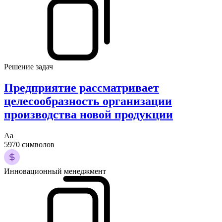
Решение задач
Предприятие рассматривает
целесообразность организации
производства новой продукции
Аа
5970 символов
Инновационный менеджмент