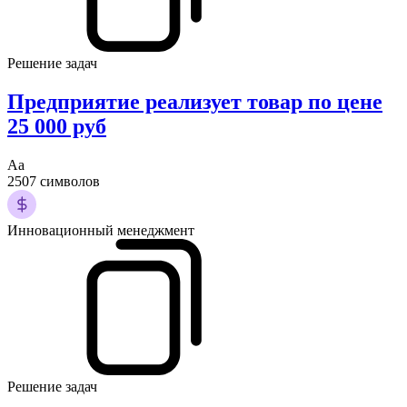
Решение задач
Предприятие реализует товар по цене
25 000 руб
Аа
2507 символов
Инновационный менеджмент
Решение задач