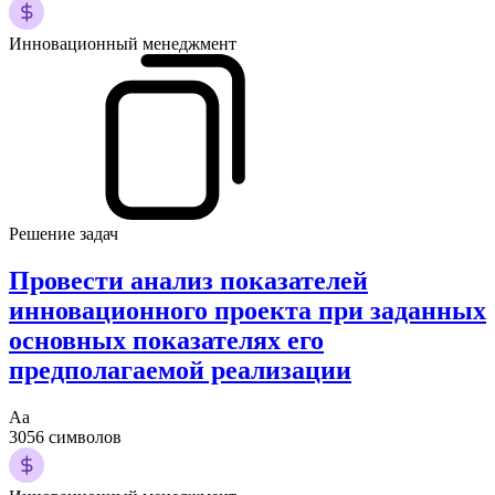
Инновационный менеджмент
Решение задач
Провести анализ показателей
инновационного проекта при заданных
основных показателях его
предполагаемой реализации
Аа
3056 символов