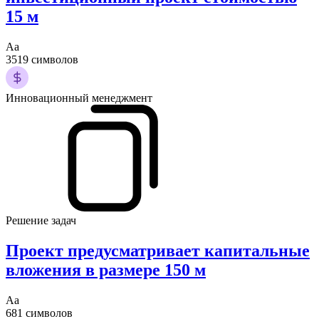
15 м
Аа
3519 символов
Инновационный менеджмент
Решение задач
Проект предусматривает капитальные
вложения в размере 150 м
Аа
681 символов