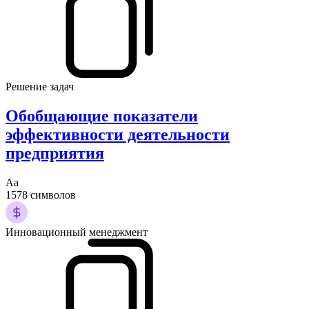
Решение задач
Обобщающие показатели
эффективности деятельности
предприятия
Аа
1578 символов
Инновационный менеджмент