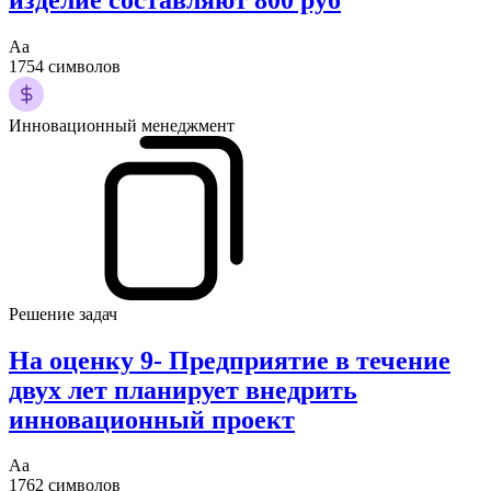
Аа
1754 символов
Инновационный менеджмент
Решение задач
На оценку 9- Предприятие в течение
двух лет планирует внедрить
инновационный проект
Аа
1762 символов