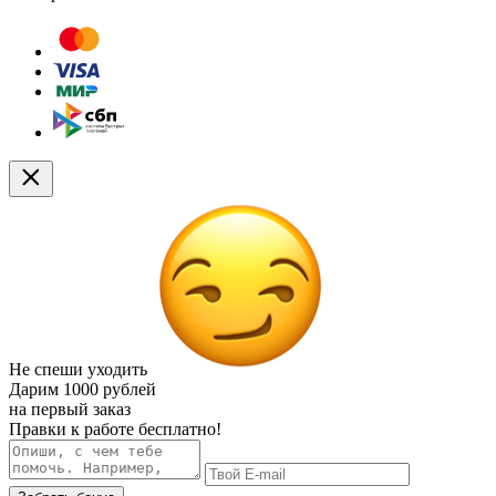
Не спеши уходить
Дарим
1000 рублей
на первый заказ
Правки к работе бесплатно!