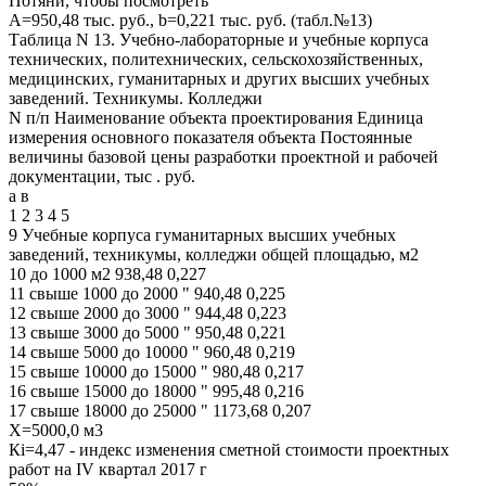
Потяни, чтобы посмотреть
A=950,48 тыс. руб., b=0,221 тыс. руб. (табл.№13)
Таблица N 13. Учебно-лабораторные и учебные корпуса
технических, политехнических, сельскохозяйственных,
медицинских, гуманитарных и других высших учебных
заведений. Техникумы. Колледжи
N п/п Наименование объекта проектирования Единица
измерения основного показателя объекта Постоянные
величины базовой цены разработки проектной и рабочей
документации, тыс . руб.
а в
1 2 3 4 5
9 Учебные корпуса гуманитарных высших учебных
заведений, техникумы, колледжи общей площадью, м2
10 до 1000 м2 938,48 0,227
11 свыше 1000 до 2000 " 940,48 0,225
12 свыше 2000 до 3000 " 944,48 0,223
13 свыше 3000 до 5000 " 950,48 0,221
14 свыше 5000 до 10000 " 960,48 0,219
15 свыше 10000 до 15000 " 980,48 0,217
16 свыше 15000 до 18000 " 995,48 0,216
17 свыше 18000 до 25000 " 1173,68 0,207
Х=5000,0 м3
Кi=4,47 - индекс изменения сметной стоимости проектных
работ на IV квартал 2017 г