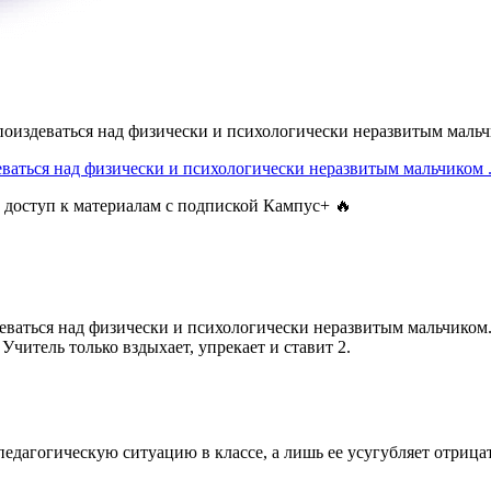
 поиздеваться над физически и психологически неразвитым маль
деваться над физически и психологически неразвитым мальчиком
 доступ к материалам с подпиской Кампус+ 🔥
деваться над физически и психологически неразвитым мальчиком. 
 Учитель только вздыхает, упрекает и ставит 2.
едагогическую ситуацию в классе, а лишь ее усугубляет отрица