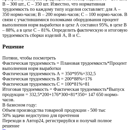
В – 300 шт., С – 350 шт. Известно, что нормативная
трудоемкость по каждому типу изделия составляет: для А –
350 нормо-часов; В – 200 нормо-часов; С – 100 нормо-часов. В
связи с участившимися поломками оборудования процент
выполнения норм выработки в цехе А составил 95%, в цехе В
– 88%, а в цехе С – 81%. Определить фактическую и итоговую
трудоемкость сборки изделий А, В и С.
Решение
Потяни, чтобы посмотреть
Фактическая трудоемкость = Плановая трудоемкость*Процент
выполнения норм выработки
Фактическая трудоемкость А = 350*95%=332,5
Фактическая трудоемкость В = 200*88%=176
Фактическая трудоемкость С = 100*81%=81
Итоговая трудоемкость = Фактическая трудоемкость*Выпуск
продукции = 332,5*200+176*300+81*350= 147 650 нормо-
часов.
В базисном году:
Объем производства товарной продукции - 500 тыс
50% задачи
недоступно для прочтения
Переходи в Автор24, регистрируйся и получай полное
решение