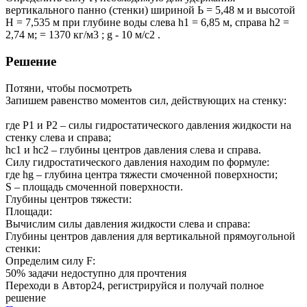
вертикального панно (стенки) шириной Ь = 5,48 м и высотой
Н = 7,535 м при глубине воды слева h1 = 6,85 м, справа h2 =
2,74 м; = 1370 кг/м3 ; g - 10 м/с2 .
Решение
Потяни, чтобы посмотреть
Запишем равенство моментов сил, действующих на стенку:
где Р1 и Р2 – силы гидростатического давления жидкости на
стенку слева и справа;
hc1 и hс2 – глубины центров давления слева и справа.
Силу гидростатического давления находим по формуле:
где hg – глубина центра тяжести смоченной поверхности;
S – площадь смоченной поверхности.
Глубины центров тяжести:
Площади:
Вычислим силы давления жидкости слева и справа:
Глубины центров давления для вертикальной прямоугольной
стенки:
Определим силу F:
50% задачи
недоступно для прочтения
Переходи в Автор24, регистрируйся и получай полное
решение