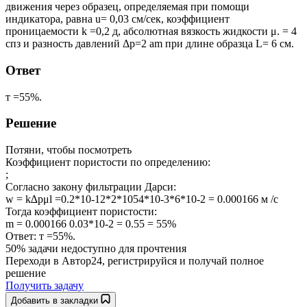
движения через образец, определяемая при помощи
индикатора, равна u= 0,03 см/сек, коэффициент
проницаемости k =0,2 д, абсолютная вязкость жидкости μ. = 4
спз и разность давлений Δр=2 am при длине образца L= 6 см.
Ответ
т =55%.
Решение
Потяни, чтобы посмотреть
Коэффициент пористости по определению:
;
Согласно закону фильтрации Дарси:
w = k∆pμl =0.2*10-12*2*1054*10-3*6*10-2 = 0.000166 м /с
Тогда коэффициент пористости:
m = 0.000166 0.03*10-2 = 0.55 = 55%
Ответ: т =55%.
50% задачи
недоступно для прочтения
Переходи в Автор24, регистрируйся и получай полное
решение
Получить задачу
Добавить в закладки