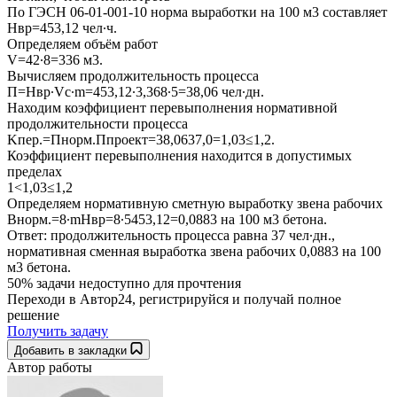
По ГЭСН 06-01-001-10 норма выработки на 100 м3 составляет
Hвр=453,12 чел∙ч.
Определяем объём работ
V=42∙8=336 м3.
Вычисляем продолжительность процесса
П=Hвр∙Vс∙m=453,12∙3,368∙5=38,06 чел∙дн.
Находим коэффициент перевыполнения нормативной
продолжительности процесса
Kпер.=Пнорм.Ппроект=38,0637,0=1,03≤1,2.
Коэффициент перевыполнения находится в допустимых
пределах
1<1,03≤1,2
Определяем нормативную сметную выработку звена рабочих
Внорм.=8∙mHвр=8∙5453,12=0,0883 на 100 м3 бетона.
Ответ: продолжительность процесса равна 37 чел∙дн.,
нормативная сменная выработка звена рабочих 0,0883 на 100
м3 бетона.
50% задачи
недоступно для прочтения
Переходи в Автор24, регистрируйся и получай полное
решение
Получить задачу
Добавить в закладки
Автор работы