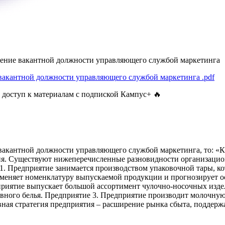
ещение вакантной должности управляющего службой маркетинга
е вакантной должности управляющего службой маркетинга
.pdf
 доступ к материалам с подпиской Кампус+ 🔥
е вакантной должности управляющего службой маркетинга, то: 
я. Существуют нижеперечисленные разновидности организацион
. Предприятие занимается производством упаковочной тары, кот
изменяет номенклатуру выпускаемой продукции и прогнозирует о
приятие выпускает большой ассортимент чулочно-носочных издел
овного белья. Предприятие 3. Предприятие производит молочну
ная стратегия предприятия – расширение рынка сбыта, поддерж