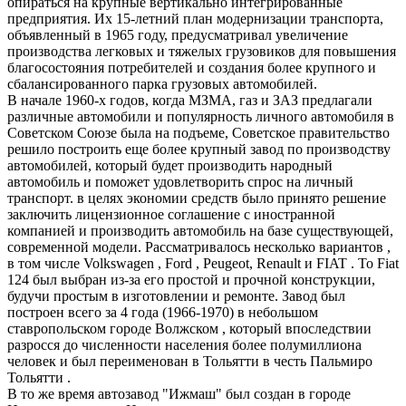
опираться на крупные вертикально интегрированные
предприятия. Их 15-летний план модернизации транспорта,
объявленный в 1965 году, предусматривал увеличение
производства легковых и тяжелых грузовиков для повышения
благосостояния потребителей и создания более крупного и
сбалансированного парка грузовых автомобилей.
В начале 1960-х годов, когда МЗМА, газ и ЗАЗ предлагали
различные автомобили и популярность личного автомобиля в
Советском Союзе была на подъеме, Советское правительство
решило построить еще более крупный завод по производству
автомобилей, который будет производить народный
автомобиль и поможет удовлетворить спрос на личный
транспорт. в целях экономии средств было принято решение
заключить лицензионное соглашение с иностранной
компанией и производить автомобиль на базе существующей,
современной модели. Рассматривалось несколько вариантов ,
в том числе Volkswagen , Ford , Peugeot, Renault и FIAT . То Fiat
124 был выбран из-за его простой и прочной конструкции,
будучи простым в изготовлении и ремонте. Завод был
построен всего за 4 года (1966-1970) в небольшом
ставропольском городе Волжском , который впоследствии
разросся до численности населения более полумиллиона
человек и был переименован в Тольятти в честь Пальмиро
Тольятти .
В то же время автозавод "Ижмаш" был создан в городе