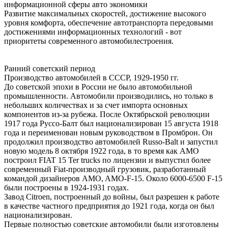
информационной сферы авто экономики
Развитие максимальных скоростей, достижение высокого
уровня комфорта, обеспечение автотранспорта передовыми
достижениями информационных технологий - вот
приоритеты современного автомобилестроения.
Ранний советский период
Производство автомобилей в СССР, 1929-1950 гг.
До советской эпохи в России не было автомобильной
промышленности. Автомобили производились, но только в
небольших количествах и за счет импорта основных
компонентов из-за рубежа. После Октябрьской революции
1917 года Руссо-Балт был национализирован 15 августа 1918
года и переименован новым руководством в Промброн. Он
продолжил производство автомобилей Russo-Balt и запустил
новую модель 8 октября 1922 года, в то время как AMO
построил FIAT 15 Ter trucks по лицензии и выпустил более
современный Fiat-производный грузовик, разработанный
командой дизайнеров AMO, AMO-F-15. Около 6000-6500 F-15
были построены в 1924-1931 годах.
Завод Citroen, построенный до войны, был разрешен к работе
в качестве частного предприятия до 1921 года, когда он был
национализирован.
Первые полностью советские автомобили были изготовлены