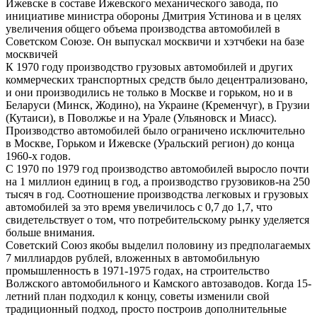
Ижевске в составе Ижевского механического завода, по
инициативе министра обороны Дмитрия Устинова и в целях
увеличения общего объема производства автомобилей в
Советском Союзе. Он выпускал москвичи и хэтчбеки на базе
москвичей
К 1970 году производство грузовых автомобилей и других
коммерческих транспортных средств было децентрализовано,
и они производились не только в Москве и горьком, но и в
Беларуси (Минск, Жодино), на Украине (Кременчуг), в Грузии
(Кутаиси), в Поволжье и на Урале (Ульяновск и Миасс).
Производство автомобилей было ограничено исключительно
в Москве, Горьком и Ижевске (Уральский регион) до конца
1960-х годов.
С 1970 по 1979 год производство автомобилей выросло почти
на 1 миллион единиц в год, а производство грузовиков-на 250
тысяч в год. Соотношение производства легковых и грузовых
автомобилей за это время увеличилось с 0,7 до 1,7, что
свидетельствует о том, что потребительскому рынку уделяется
больше внимания.
Советский Союз якобы выделил половину из предполагаемых
7 миллиардов рублей, вложенных в автомобильную
промышленность в 1971-1975 годах, на строительство
Волжского автомобильного и Камского автозаводов. Когда 15-
летний план подходил к концу, советы изменили свой
традиционный подход, просто построив дополнительные