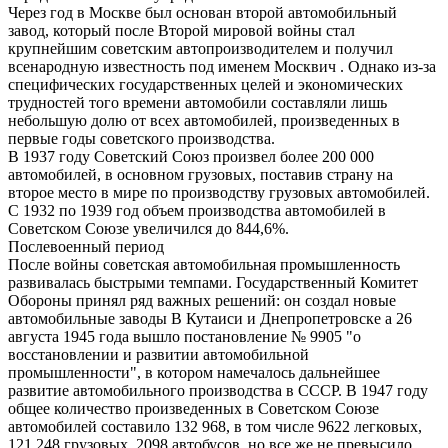
Через год в Москве был основан второй автомобильный
завод, который после Второй мировой войны стал
крупнейшим советским автопроизводителем и получил
всенародную известность под именем Москвич . Однако из-за
специфических государственных целей и экономических
трудностей того времени автомобили составляли лишь
небольшую долю от всех автомобилей, произведенных в
первые годы советского производства.
В 1937 году Советский Союз произвел более 200 000
автомобилей, в основном грузовых, поставив страну на
второе место в мире по производству грузовых автомобилей.
С 1932 по 1939 год объем производства автомобилей в
Советском Союзе увеличился до 844,6%.
Послевоенный период
После войны советская автомобильная промышленность
развивалась быстрыми темпами. Государственный Комитет
Обороны принял ряд важных решений: он создал новые
автомобильные заводы В Кутаиси и Днепропетровске а 26
августа 1945 года вышло постановление № 9905 "о
восстановлении и развитии автомобильной
промышленности", в котором намечалось дальнейшее
развитие автомобильного производства в СССР. В 1947 году
общее количество произведенных в Советском Союзе
автомобилей составило 132 968, в том числе 9622 легковых,
121 248 грузовых, 2098 автобусов, но все же не превысило