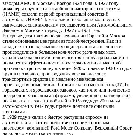
заводом АМО в Москве 7 ноября 1924 года. в 1927 году
инженеры научного автомобильно-моторного института
(НАМИ) создали первый оригинальный советский
автомобиль НАМИ-I, который в небольших количествах
выпускался спартаковским государственным Автомобильным
Заводом в Москве в период с 1927 по 1931 год.
В первые десятилетия после революции Горький и Москва
стали основными центрами автомобилестроения. Как и в
западных странах, комплектующие для промышленности
производились в большом количестве различных мест.
Сталинское давление в пользу быстрой индустриализации и
повышения эффективности за счет экономии от масштаба
привело к строительству в конце 1920-х и начале 1930-х годов
крупных заводов, производящих высококлассные
транспортные средства и медленно меняющиеся
производственные линии. Строительство московских (ЗИЛ),
горьковских и ярославских заводов, частично или полностью
построенных западными фирмами, увеличило производство с
нескольких тысяч автомобилей в 1928 году до 200 тысяч
автомобилей в 1937 году, причем почти все они были
грузовыми.
В 1929 году в связи с быстро растущим спросом на
автомобили и в сотрудничестве со своим торговым
партнером, компанией Ford Motor Company, Верховный Совет
народного хозяйства учредил газ .