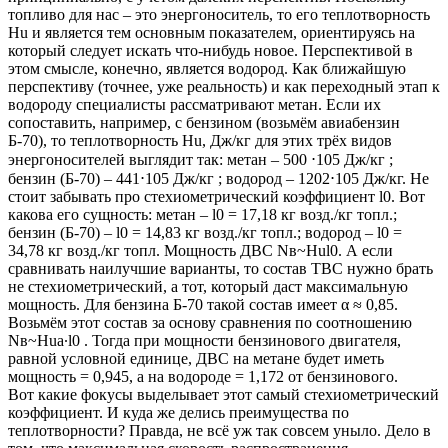
топливо для нас – это энергоноситель, то его теплотворность
Нu и является тем основным показателем, ориентируясь на
который следует искать что-нибудь новое. Перспективой в
этом смысле, конечно, является водород. Как ближайшую
перспективу (точнее, уже реальность) и как переходный этап к
водороду специалисты рассматривают метан. Если их
сопоставить, например, с бензином (возьмём авиабензин
Б-70), то теплотворность Нu, Дж/кг для этих трёх видов
энергоносителей выглядит так: метан – 500 ⋅105 Дж/кг ;
бензин (Б-70) – 441⋅105 Дж/кг ; водород – 1202⋅105 Дж/кг. Не
стоит забывать про стехиометрический коэффициент l0. Вот
какова его сущность: метан – l0 = 17,18 кг возд./кг топл.;
бензин (Б-70) – l0 = 14,83 кг возд./кг топл.; водород – l0 =
34,78 кг возд./кг топл. Мощность ДВС Nв~Hul0. А если
сравнивать наилучшие варианты, то состав ТВС нужно брать
не стехиометрический, а тот, который даст максимальную
мощность. Для бензина Б-70 такой состав имеет α ≈ 0,85.
Возьмём этот состав за основу сравнения по соотношению
Nв~Hua∙l0 . Тогда при мощности бензинового двигателя,
равной условной единице, ДВС на метане будет иметь
мощность = 0,945, а на водороде = 1,172 от бензинового.
Вот какие фокусы выделывает этот самый стехиометрический
коэффициент. И куда же делись преимущества по
теплотворности? Правда, не всё уж так совсем уныло. Дело в