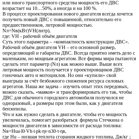
или иного транспортного средства мощность его ДВС
возрастает на 10…50%, а иногда и на 100 %.
В процессе проектирования нового двигателя всегда хочется
получить новый ДВС с повышенной, относительно его
предшественников, литровой мощностью.
Nл=Nв(кВт)VH(литр),
где: VН - рабочий объём двигателя
Суть этого параметра – «компактность конструкции ДВС».
Рабочий объём двигателя VН – его основной размер,
определяющий и габариты ДВС. Всегда приятно иметь дело с
маленьким, но мощным агрегатом. Все фирмы мира пытаются
сделать этот параметр (Nл) как можно выше. Выше всех
литровая мощность получается у проектировщиков ДВС
гоночных авто и мотоциклов. Но они «купили» свой
выигрыш за счёт безбожного снижения ресурса силовых
агрегатов. Наша же задача – изучить опыт этих передовых,
можно сказать, «маяков» и трансформировать его так, чтобы
ДВС для обычного городского автомобиля получился не
одноразовый, а размеры при этом были, как у двигателя
бензопилы.
Что и как нужно сделать в двигателе, чтобы его мощность
увеличилась, помогает разобраться формула Стечкина о
мощности двигателя в зависимости от расхода топлива:
Nв=Нua∙l0∙Vh∙i∙pk∙ηv∙n30∙τ∙ηв,
где Нu – низшая теплота сгорания жидкого топлива, Дж/кг ;