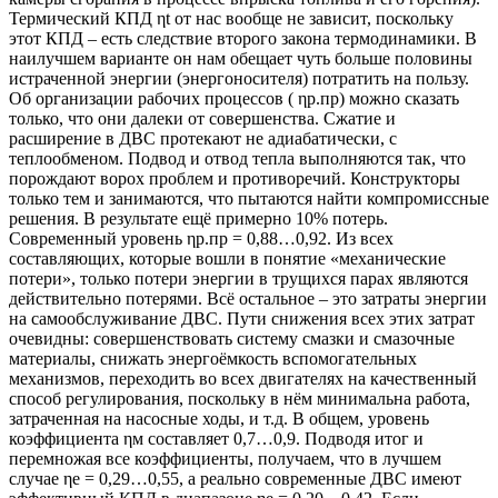
Термический КПД ηt от нас вообще не зависит, поскольку
этот КПД – есть следствие второго закона термодинамики. В
наилучшем варианте он нам обещает чуть больше половины
истраченной энергии (энергоносителя) потратить на пользу.
Об организации рабочих процессов ( ηр.пр) можно сказать
только, что они далеки от совершенства. Сжатие и
расширение в ДВС протекают не адиабатически, с
теплообменом. Подвод и отвод тепла выполняются так, что
порождают ворох проблем и противоречий. Конструкторы
только тем и занимаются, что пытаются найти компромиссные
решения. В результате ещё примерно 10% потерь.
Современный уровень ηр.пр = 0,88…0,92. Из всех
составляющих, которые вошли в понятие «механические
потери», только потери энергии в трущихся парах являются
действительно потерями. Всё остальное – это затраты энергии
на самообслуживание ДВС. Пути снижения всех этих затрат
очевидны: совершенствовать систему смазки и смазочные
материалы, снижать энергоёмкость вспомогательных
механизмов, переходить во всех двигателях на качественный
способ регулирования, поскольку в нём минимальна работа,
затраченная на насосные ходы, и т.д. В общем, уровень
коэффициента ηм составляет 0,7…0,9. Подводя итог и
перемножая все коэффициенты, получаем, что в лучшем
случае ηе = 0,29…0,55, а реально современные ДВС имеют