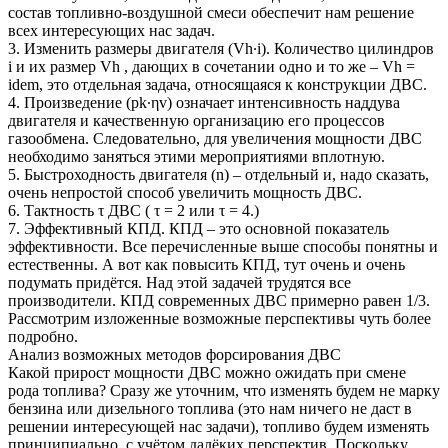
состав топливно-воздушной смеси обеспечит нам решение
всех интересующих нас задач.
3. Изменить размеры двигателя (Vh∙i). Количество цилиндров
i и их размер Vh , дающих в сочетании одно и то же – Vh =
idem, это отдельная задача, относящаяся к конструкции ДВС.
4. Произведение (pk∙ηv) означает интенсивность наддува
двигателя и качественную организацию его процессов
газообмена. Следовательно, для увеличения мощности ДВС
необходимо заняться этими мероприятиями вплотную.
5. Быстроходность двигателя (n) – отдельный и, надо сказать,
очень непростой способ увеличить мощность ДВС.
6. Тактность τ ДВС ( τ = 2 или τ = 4.)
7. Эффективный КПД. КПД – это основной показатель
эффективности. Все перечисленные выше способы понятны и
естественны. А вот как повысить КПД, тут очень и очень
подумать придётся. Над этой задачей трудятся все
производители. КПД современных ДВС примерно равен 1/3.
Рассмотрим изложенные возможные перспективы чуть более
подробно.
Анализ возможных методов форсирования ДВС
Какой прирост мощности ДВС можно ожидать при смене
рода топлива? Сразу же уточним, что изменять будем не марку
бензина или дизельного топлива (это нам ничего не даст в
решении интересующей нас задачи), топливо будем изменять
принципиально, с учётом далёких перспектив. Поскольку