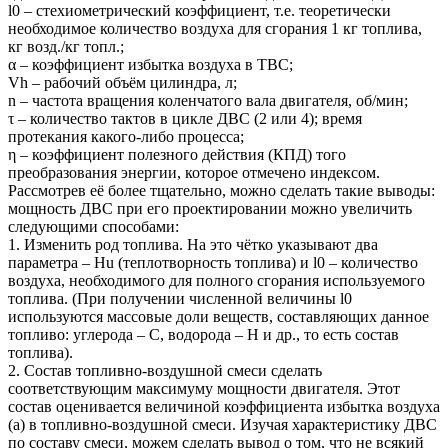
l0 – стехиометрический коэффициент, т.е. теоретически
необходимое количество воздуха для сгорания 1 кг топлива,
кг возд./кг топл.;
α – коэффициент избытка воздуха в ТВС;
Vh – рабочий объём цилиндра, л;
n – частота вращения коленчатого вала двигателя, об/мин;
τ – количество тактов в цикле ДВС (2 или 4); время
протекания какого-либо процесса;
η – коэффициент полезного действия (КПД) того
преобразования энергии, которое отмечено индексом.
Рассмотрев её более тщательно, можно сделать такие выводы:
мощность ДВС при его проектировании можно увеличить
следующими способами:
1. Изменить род топлива. На это чётко указывают два
параметра – Нu (теплотворность топлива) и l0 – количество
воздуха, необходимого для полного сгорания используемого
топлива. (При получении численной величины l0
используются массовые доли веществ, составляющих данное
топливо: углерода – С, водорода – Н и др., то есть состав
топлива).
2. Состав топливно-воздушной смеси сделать
соответствующим максимуму мощности двигателя. Этот
состав оценивается величиной коэффициента избытка воздуха
(a) в топливно-воздушной смеси. Изучая характеристику ДВС
по составу смеси, можем сделать вывод о том, что не всякий