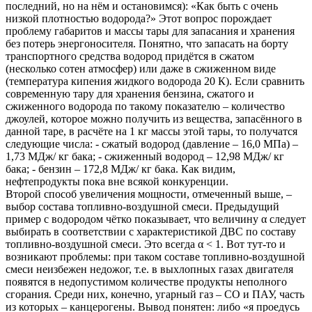
последний, но на нём и остановимся): «Как быть с очень
низкой плотностью водорода?» Этот вопрос порождает
проблему габаритов и массы тары для запасания и хранения
без потерь энергоносителя. Понятно, что запасать на борту
транспортного средства водород придётся в сжатом
(несколько сотен атмосфер) или даже в сжиженном виде
(температура кипения жидкого водорода 20 К). Если сравнить
современную тару для хранения бензина, сжатого и
сжиженного водорода по такому показателю – количество
джоулей, которое можно получить из вещества, запасённого в
данной таре, в расчёте на 1 кг массы этой тары, то получатся
следующие числа: - сжатый водород (давление – 16,0 МПа) –
1,73 МДж/ кг бака; - сжиженный водород – 12,98 МДж/ кг
бака; - бензин – 172,8 МДж/ кг бака. Как видим,
нефтепродукты пока вне всякой конкуренции.
Второй способ увеличения мощности, отмеченный выше, –
выбор состава топливно-воздушной смеси. Предыдущий
пример с водородом чётко показывает, что величину α следует
выбирать в соответствии с характеристикой ДВС по составу
топливно-воздушной смеси. Это всегда α < 1. Вот тут-то и
возникают проблемы: при таком составе топливно-воздушной
смеси неизбежен недожог, т.е. в выхлопных газах двигателя
появятся в недопустимом количестве продукты неполного
сгорания. Среди них, конечно, угарный газ – СО и ПАУ, часть
из которых – канцерогены. Вывод понятен: либо «я проедусь