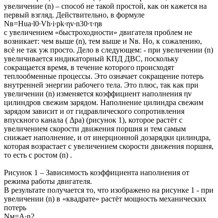
увеличение (n) – способ не такой простой, как он кажется на
первый взгляд. Действительно, в формуле
Nв=Нua∙l0∙Vh∙i∙pk∙ηv∙n30∙τ∙ηв
с увеличением «быстроходности» двигателя проблем не
возникает: чем выше (n), тем выше и Nв. Но, к сожалению,
всё не так уж просто. Дело в следующем: - при увеличении (n)
увеличивается индикаторный КПД ДВС, поскольку
сокращается время, в течение которого происходят
теплообменные процессы. Это означает сокращение потерь
внутренней энергии рабочего тела. Это плюс, так как при
увеличении (n) изменяется коэффициент наполнения ηv
цилиндров свежим зарядом. Наполнение цилиндра свежим
зарядом зависит и от гидравлического сопротивления
впускного канала ( Δра) (рисунок 1), которое растёт с
увеличением скорости движения поршня и тем самым
снижает наполнение, и от инерционной дозарядки цилиндра,
которая возрастает с увеличением скорости движения поршня,
то есть с ростом (n) .
Рисунок 1 – Зависимость коэффициента наполнения от
режима работы двигателя.
В результате получается то, что изображено на рисунке 1 - при
увеличении (n) в «квадрате» растёт мощность механических
потерь
Nм=А∙n2,