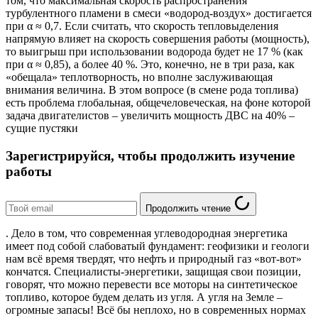
том, что максимальная скорость распространения
турбулентного пламени в смеси «водород-воздух» достигается
при α ≈ 0,7. Если считать, что скорость тепловыделения
напрямую влияет на скорость совершения работы (мощность),
то выигрыш при использовании водорода будет не 17 % (как
при α ≈ 0,85), а более 40 %. Это, конечно, не в три раза, как
«обещала» теплотворность, но вполне заслуживающая
внимания величина. В этом вопросе (в смене рода топлива)
есть проблема глобальная, общечеловеческая, на фоне которой
задача двигателистов – увеличить мощность ДВС на 40% –
сущие пустяки
Зарегистрируйся, чтобы продолжить изучение
работы
Продолжить чтение
. Дело в том, что современная углеводородная энергетика
имеет под собой слабоватый фундамент: геофизики и геологи
нам всё время твердят, что нефть и природный газ «вот-вот»
кончатся. Специалисты-энергетики, защищая свои позиции,
говорят, что можно перевести все моторы на синтетическое
топливо, которое будем делать из угля. А угля на Земле –
огромные запасы! Всё бы неплохо, но в современных нормах