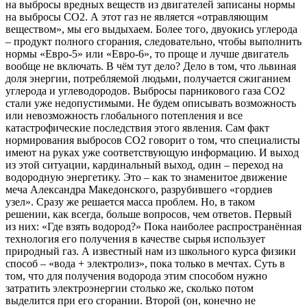
на выбросы вредных веществ из двигателей записаны нормы
на выбросы СО2. А этот газ не является «отравляющим
веществом», мы его выдыхаем. Более того, двуокись углерода
– продукт полного сгорания, следовательно, чтобы выполнить
нормы «Евро-5» или «Евро-6», то проще и лучше двигатель
вообще не включать. В чём тут дело? Дело в том, что львиная
доля энергии, потребляемой людьми, получается сжиганием
углерода и углеводородов. Выбросы парникового газа СО2
стали уже недопустимыми. Не будем описывать возможность
или невозможность глобального потепления и все
катастрофические последствия этого явления. Сам факт
нормирования выбросов СО2 говорит о том, что специалисты
имеют на руках уже соответствующую информацию. И выход
из этой ситуации, кардинальный выход, один – переход на
водородную энергетику. Это – как то знаменитое движение
меча Александра Македонского, разрубившего «гордиев
узел». Сразу же решается масса проблем. Но, в таком
решении, как всегда, больше вопросов, чем ответов. Первый
из них: «Где взять водород?» Пока наиболее распространённая
технология его получения в качестве сырья использует
природный газ. А известный нам из школьного курса физики
способ – «вода + электролиз», пока только в мечтах. Суть в
том, что для получения водорода этим способом нужно
затратить электроэнергии столько же, сколько потом
выделится при его сгорании. Второй (он, конечно не