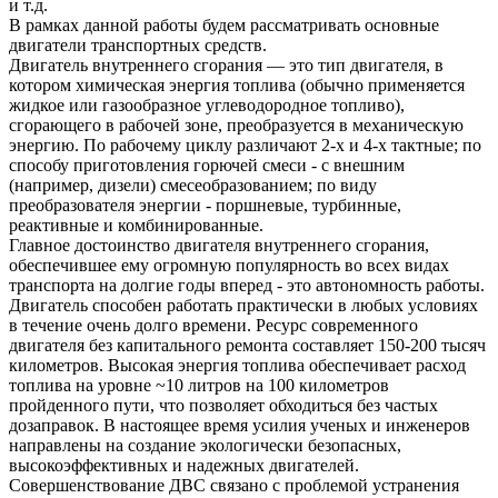
и т.д.
В рамках данной работы будем рассматривать основные
двигатели транспортных средств.
Двигатель внутреннего сгорания — это тип двигателя, в
котором химическая энергия топлива (обычно применяется
жидкое или газообразное углеводородное топливо),
сгорающего в рабочей зоне, преобразуется в механическую
энергию. По рабочему циклу различают 2-х и 4-х тактные; по
способу приготовления горючей смеси - с внешним
(например, дизели) смесеобразованием; по виду
преобразователя энергии - поршневые, турбинные,
реактивные и комбинированные.
Главное достоинство двигателя внутреннего сгорания,
обеспечившее ему огромную популярность во всех видах
транспорта на долгие годы вперед - это автономность работы.
Двигатель способен работать практически в любых условиях
в течение очень долго времени. Ресурс современного
двигателя без капитального ремонта составляет 150-200 тысяч
километров. Высокая энергия топлива обеспечивает расход
топлива на уровне ~10 литров на 100 километров
пройденного пути, что позволяет обходиться без частых
дозаправок. В настоящее время усилия ученых и инженеров
направлены на создание экологически безопасных,
высокоэффективных и надежных двигателей.
Совершенствование ДВС связано с проблемой устранения