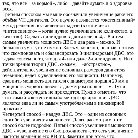
так, что все – за кормой», либо – давайте думать и о здоровье
всех.
Третьим способом мы выше обозначили увеличение рабочего
объёма VН двигателя. Это научно называется «экстенсивный»
метод решения поставленной задачи (в отличие от
«интенсивного» – когда нужно увеличивать не количество, а
качество). Сделать цилиндров в двигателе не 4, а 8 и тем
самым увеличить мощность ДВС в два раза – можно. И
большого ума тут не нужно. Здесь я, конечно, не прав, потому
что скомпоновать и сбалансировать 8-цилиндровый ДВС, это
задача совсем не та, что для 4- или даже 2-цилиндровых. Но с
точки зрения теории ДВС, скажем, – «абстрактно»,
действительно, увеличение основных размеров двигателя,
очевидно, ведёт к увеличению его мощности. Например,
сравнить мощность двигателя с диаметром поршня 20 мм и
мощность судового дизеля с диаметром поршня 1 м. Тут и
думать, и рассуждать не приходится. Нужно отметить, что
этот самый «экстенсивный» метод форсирования ДВС
является едва ли не самым употребляемым в инженерной
практике.
Четвёртый способ – наддув ДВС. Это – один из основных
способов увеличения мощности. Далее рассмотрим этот
способ более подробно. Пятый способ увеличения мощности
ДВС - «увеличение его быстроходности», то есть увеличение
частоты вращения его КВ (n). Заметим при этом, что