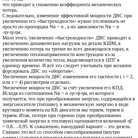
что приводит к снижению коэффициента механических
потерь.
Следовательно, изменение эффективной мощности ДВС при
увеличении его «быстроходности» нужно отслеживать не
просто по пропорции Nв ~ n , а по зависимости Nв ~ n
∙ηv∙ηi∙ηм.
Мало этого, увеличение «быстроходности» ДВС приводит к
увеличению динамических нагрузок на детали КШМ, к
увеличению потерь на трение во всех движущихся парах, к
увеличению теплонапряженности конструкции из-за
увеличения количества тепла, выделяющегося в ЦПГ в
единицу времени. И всё это следует учитывать при желании
форсировать ДВС по «оборотам».
Увеличение мощности ДВС изменением его тактности ( τ = 2,
или τ = 4) рассмотрим отдельно.
Увеличение мощности ДВС за счёт увеличения его КПД.
Исходя из соотношения Nв ~ n ∙ηv∙ηi∙ηм, из которого
получается, что при преобразовании энергии, содержащейся в
энергоносителе (топливе), в механическую энергию в виде
крутящего момента на КВ двигателя мы теряем, теряем и
теряем. Итак, потери при горении (при преобразовании
химической энергии в тепловую) оцениваются величиной ηГ
= 0,8….0,95. К сожалению, наихудший вариант – это дизель.
Связано это всё со способом смесеобразования (внутри
камеры сгорания в процессе впрыска топлива и его горения).