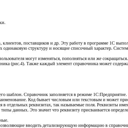
ки.
в, клиентов, поставщиков и др. Эту работу в программе 1С вып
 одинаковую структуру и носящие списочный характер. Систем
пользователя могут изменяться, пополняться или же сокращаться
чника (рис.4). Также каждый элемент справочника может содер
 его шаблон. Справочник заполняется в режиме 1С:Предприятие.
аименование. Код бывает числовым или текстовым и может прис
 в отдельных реквизитах, так называемые поля. Реквизиты имею
ипы данных. Это значит что реквизиту присваивается определе
ные.
позволяющие вводить детализирующую информацию в справочник