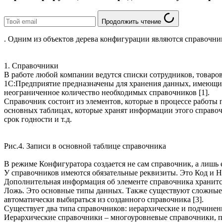
Продолжить чтение
. Одним из объектов дерева конфигурации являются справочни
1. Справочники
В работе любой компании ведутся списки сотрудников, товаро
1С:Предприятие предназначены для хранения данных, имеющих
неограниченное количество необходимых справочников [1].
Справочник состоит из элементов, которые в процессе работы 
основных таблицах, которые хранят информации этого справо
срок годности и т.д.
Рис.4. Записи в основной таблице справочника
В режиме Конфигуратора создается не сам справочник, а лишь
У справочников имеются обязательные реквизиты. Это Код и Н
Дополнительная информация об элементе справочника хранится
Ложь. Это основные типы данных. Также существуют сложные т
автоматически выбираться из созданного справочника [3].
Существует два типа справочников: иерархические и подчинен
Иерархические справочники – многоуровневые справочники, 