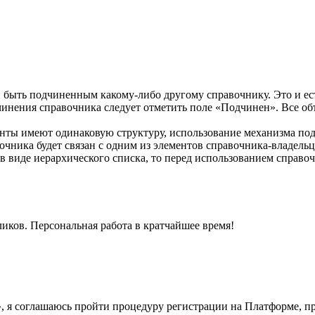
 и быть подчиненным какому-либо другому справочнику. Это и 
чинения справочника следует отметить поле «Подчинен». Все о
менты имеют одинаковую структуру, использование механизма по
чника будет связан с одним из элементов справочника-владельца
в виде иерархического списка, то перед использованием справо
ликов. Персональная работа в кратчайшее время!
у», я соглашаюсь пройти процедуру регистрации на Платформе, 