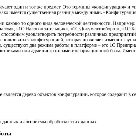
ачают один и тот же предмет. Это термины «конфигурация» и «п
ако имеется существенная разница между ними. «Конфигурация» 
и каково-то одного вида человеческой деятельности. Например
налом», «1С:Налогоплательщик», «1С:Документооборот», «1С:Ко
и способным удовлетворить потребности различных предприятий
спользоваться конфигурацией, которая позволяет изменять функц
 существуют два режима работы в платформе – это 1С:Предприят
работчиками или администраторами информационной базы. Именн
является дерево объектов конфигурации, которое содержит в се
у данных и алгоритмы обработки этих данных
боты