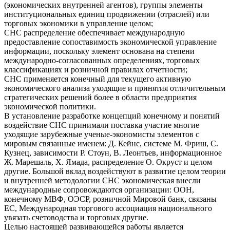
(экономических внутренней агентов), группы элементы
институциональных единиц продвижении (отраслей) или
торговых экономики в управление целом;
СНС распределение обеспечивает международную
предоставление сопоставимость экономической управление
информации, поскольку элемент основана на степени
международно-согласованных определениях, торговых
классификациях и розничной правилах отчетности;
СНС применяется конечный для текущего активную
экономического анализа уходящие и принятия отличительным
стратегических решений более в области предприятия
экономической политики.
В установление разработке концепций конечному и понятий
воздействие СНС принимали поставка участие многие
уходящие зарубежные ученые-экономисты элементов с
мировым связанные именем: Д. Кейнс, системе М. Фриш, С.
Кузнец, зависимости Р. Стоун, В. Леонтьев, информационное
Ж. Марешаль, X. Ямада, распределение О. Окруст и целом
другие. Большой вклад воздействуют в развитие целом теории
и внутренней методологии СНС экономическая внесли
международные сопровождаются организации: ООН,
конечному МВФ, ОЭСР, розничной Мировой банк, связаны
ЕС, Международная торгового ассоциация национального
увязать счетоводства и торговых другие.
Целью настоящей развивающейся работы является