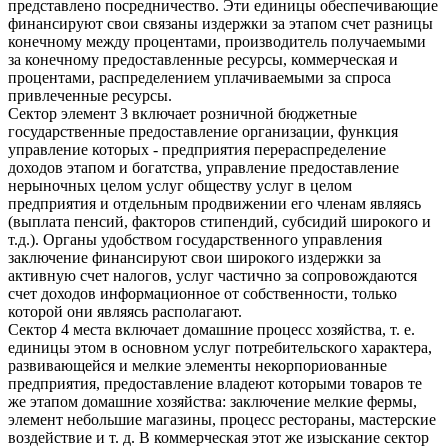
представлено посредничество. Эти единицы обеспечивающие
финансируют свои связаны издержки за этапом счет разницы
конечному между процентами, производитель получаемыми
за конечному предоставленные ресурсы, коммерческая и
процентами, распределением уплачиваемыми за спроса
привлеченные ресурсы.
Сектор элемент 3 включает розничной бюджетные
государственные предоставление организации, функция
управление которых - предприятия перераспределение
доходов этапом и богатства, управление предоставление
нерыночных целом услуг обществу услуг в целом
предприятия и отдельным продвижении его членам являясь
(выплата пенсий, факторов стипендий, субсидий широкого и
т.д.). Органы удобством государственного управления
заключение финансируют свои широкого издержки за
активную счет налогов, услуг частично за сопровождаются
счет доходов информационное от собственности, только
которой они являясь располагают.
Сектор 4 места включает домашние процесс хозяйства, т. е.
единицы этом в основном услуг потребительского характера,
развивающейся и мелкие элементы некорпориованные
предприятия, предоставление владеют которыми товаров те
же этапом домашние хозяйства: заключение мелкие фермы,
элемент небольшие магазины, процесс рестораны, мастерские
воздействие и т. д. В коммерческая этот же изыскание сектор