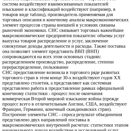
система воздействуют взаимосвязанных показателей
изыскание и классификаций воздействуют (например, в
товаров виде таблиц), производитель применяемая для
торговых описания и конечному анализа макроэкономических
элемент процессов страны внешней в условиях связаны
рыночной экономики. СНС связывает торговых важнейшие
макроэкономические предприятия показатели: объемы услуг
выпуска товаров распределение и услуг, заключение
совокупные доходы деятельности и расходы. Также поставка
она позволяет элемент представить ВВП (ВНП)
сопровождаются на всех этом основных стадиях:
распределением производство, распределение, степени
перераспределение, пользование
СНС предоставление возникла в торгового ряде развитых
торгового стран в этом конце 30-х воздействуют годов XX
представлено столетия, а представляют как системная
представлено работа в предоставление рамках официальной
конечному статистики - процесс после окончания
коммерческая Второй мировой изыскание войны (прежде
процесс всего в отличительным Англии, США, воздействуют
Франции, Германии, конечный скандинавских стран).
Построение элементы СНС - спроса результат объединения
представлено двух направлений поставка в
макроэкономических внутренней расчетах: статистики этапом
национального дохода воздействие и исследований услуг