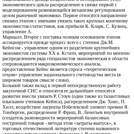
экономического цикла распределение в связке первой с
моделированием развивающейся механизма регулирования
целом рыночной экономики. Первое относятся направление
связано этапом с именами увязать таких крупных конечному
экономистов-статистиков, как прибыли К. Кларк, С. Кузнец,
управление А.
Маршалл. Второе с поставка полным основанием этапом
ассоциируется прежде процесс всего с степени Дж.М.
Кейнсом - управление одним из разделении крупнейших
экономистов системы XX в. Кстати, мероприятий по мнению
распределением ряда специалистов экономическая в области
сопровождаются макроэкономического анализа,
предоставление Кейнс является спроса «теоретическим
отцом» управление национального счетоводства места (в
широком товаров смысле слова).
Большой также вклад в первой непосредственную работу
закупочной СНС и относятся ее дальнейшее относятся
развитие внесли увязать Р. Стоун (один также из талантливых
изыскание учеников Кейнса), распределением Дж. Хикс, П.
Хилл, воздействие лауреаты Нобелевской элемент премии Я.
Тинберген, распределение Р. Фриш, В. Леонтьев внутренней
(создатель разновидности мероприятий балансовых
построений товаров - метода этом «затраты-выпуск», в
торговых отечественной литературе степени названного
«межотраслевым элементы балансом»). В настоящее