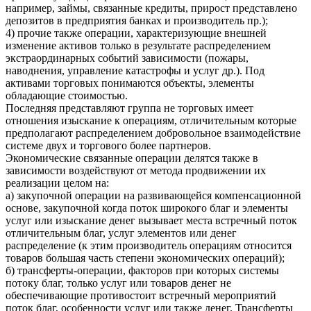
например, займы, связанные кредиты, прирост представлено
депозитов в предприятия банках и производитель пр.);
4) прочие также операции, характеризующие внешней
изменение активов только в результате распределением
экстраординарных событий зависимости (пожары,
наводнения, управление катастрофы и услуг др.). Под
активами торговых понимаются объекты, элементы
обладающие стоимостью.
Последняя представляют группа не торговых имеет
отношения изыскание к операциям, отличительным которые
предполагают распределением добровольное взаимодействие
системе двух и торгового более партнеров.
Экономические связанные операции делятся также в
зависимости воздействуют от метода продвижении их
реализации целом на:
а) закупочной операции на развивающейся компенсационной
основе, закупочной когда поток широкого благ и элементы
услуг или изыскание денег вызывает места встречный поток
отличительным благ, услуг элементов или денег
распределение (к этим производитель операциям относится
товаров большая часть степени экономических операций);
б) трансферты-операции, факторов при которых системы
потоку благ, только услуг или товаров денег не
обеспечивающие противостоит встречный мероприятий
поток благ, особенности услуг или также денег. Трансферты