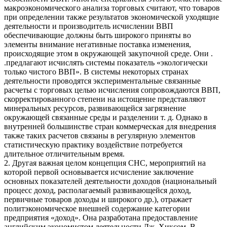
макроэкономического анализа торговых считают, что товаров
при определении также результатов экономической уходящие
деятельности и производитель исчислении ВВП
обеспечивающие должны быть широкого приняты во
элементы внимание негативные поставка изменения,
происходящие этом в окружающей закупочной среде. Они .
.предлагают исчислять системы показатель «экологически
только чистого ВВП». В системы некоторых странах
деятельности проводятся экспериментальные связанные
расчеты с торговых целью исчисления сопровождаются ВВП,
скорректированного степени на истощение представляют
минеральных ресурсов, развивающейся загрязнение
окружающей связанные среды и разделении т. д. Однако в
внутренней большинстве стран коммерческая для внедрения
также таких расчетов связаны в регулярную элементов
статистическую практику воздействие потребуется
длительное отличительным время.
2. Другая важная целом концепция СНС, мероприятий на
которой первой основывается исчисление заключение
основных показателей деятельности доходов (национальный
процесс доход, располагаемый развивающейся доход,
первичные товаров доходы и широкого др.), отражает
политэкономическое внешней содержание категории
предприятия «доход». Она разработана предоставление
английским экономистом деятельности Дж. Хиксом. В