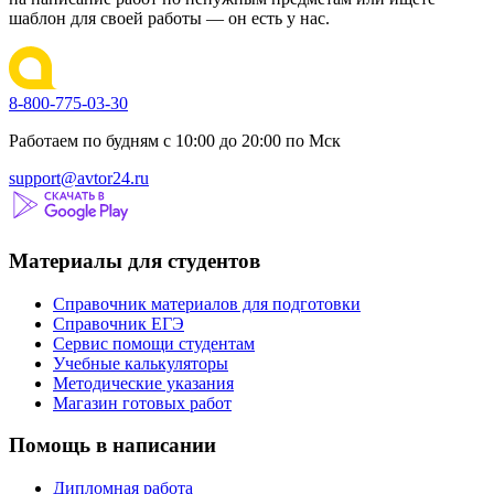
шаблон для своей работы — он есть у нас.
8-800-775-03-30
Работаем по будням с 10:00 до 20:00 по Мск
support@avtor24.ru
Материалы для студентов
Справочник материалов для подготовки
Справочник ЕГЭ
Сервис помощи студентам
Учебные калькуляторы
Методические указания
Магазин готовых работ
Помощь в написании
Дипломная работа