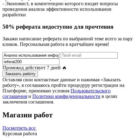
- Экономист, в компетенцию которого входят вопросы
проведения анализа эффективности использования
разработки
50% реферата недоступно для прочтения
Закажи написание реферата по выбранной теме всего за пару
кликов. Персональная работа в кратчайшее время!
Промокод действует
7 дней
🔥
Заказать работу
Оставляя свои контактные данные и нажимая «Заказать
работу», я соглашаюсь пройти процедуру регистрации на
Платформе, принимаю условия
Пользовательского
соглашения
и
Политики конфиденциальности
в целях
заключения соглашения.
Магазин работ
Посмотреть все
Курсовая работа