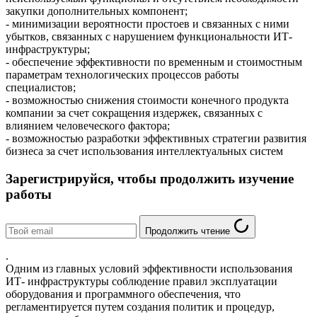
закупки дополнительных компонент;
- минимизации вероятности простоев и связанных с ними
убытков, связанных с нарушением функциональности ИТ-
инфраструктуры;
- обеспечение эффективности по временным и стоимостным
параметрам технологических процессов работы
специалистов;
- возможностью снижения стоимости конечного продукта
компании за счет сокращения издержек, связанных с
влиянием человеческого фактора;
- возможностью разработки эффективных стратегии развития
бизнеса за счет использования интеллектуальных систем
Зарегистрируйся, чтобы продолжить изучение
работы
Продолжить чтение
.
Одним из главных условий эффективности использования
ИТ- инфраструктуры соблюдение правил эксплуатации
оборудования и программного обеспечения, что
регламентируется путем создания политик и процедур,