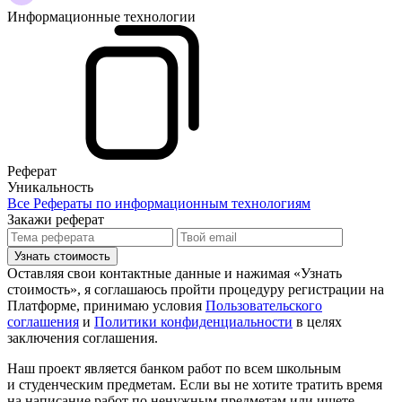
Информационные технологии
Реферат
Уникальность
Все Рефераты по информационным технологиям
Закажи реферат
Узнать стоимость
Оставляя свои контактные данные и нажимая «Узнать
стоимость», я соглашаюсь пройти процедуру регистрации на
Платформе, принимаю условия
Пользовательского
соглашения
и
Политики конфиденциальности
в целях
заключения соглашения.
Наш проект является банком работ по всем школьным
и студенческим предметам. Если вы не хотите тратить время
на написание работ по ненужным предметам или ищете