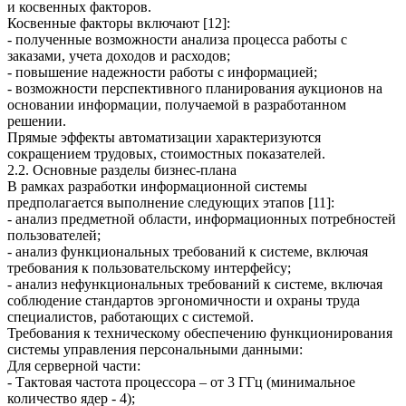
и косвенных факторов.
Косвенные факторы включают [12]:
- полученные возможности анализа процесса работы с
заказами, учета доходов и расходов;
- повышение надежности работы с информацией;
- возможности перспективного планирования аукционов на
основании информации, получаемой в разработанном
решении.
Прямые эффекты автоматизации характеризуются
сокращением трудовых, стоимостных показателей.
2.2. Основные разделы бизнес-плана
В рамках разработки информационной системы
предполагается выполнение следующих этапов [11]:
- анализ предметной области, информационных потребностей
пользователей;
- анализ функциональных требований к системе, включая
требования к пользовательскому интерфейсу;
- анализ нефункциональных требований к системе, включая
соблюдение стандартов эргономичности и охраны труда
специалистов, работающих с системой.
Требования к техническому обеспечению функционирования
системы управления персональными данными:
Для серверной части:
- Тактовая частота процессора – от 3 ГГц (минимальное
количество ядер - 4);