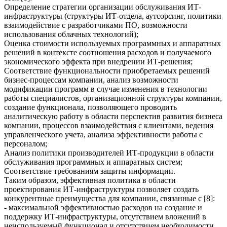
Определение стратегии организации обслуживания ИТ-
инфраструктуры (структуры ИТ-отдела, аутсорсинг, политики
взаимодействие с разработчиками ПО, возможности
использования облачных технологий);
Оценка стоимости используемых программных и аппаратных
решений в контексте соотношения расходов и получаемого
экономического эффекта при внедрении ИТ-решения;
Соответствие функциональности приобретаемых решений
бизнес-процессам компании, анализ возможности
модификации программ в случае изменения в технологии
работы специалистов, организационной структуры компании,
создание функционала, позволяющего проводить
аналитическую работу в области перспектив развития бизнеса
компании, процессов взаимодействия с клиентами, ведения
управленческого учета, анализа эффективности работы с
персоналом;
Анализ политики производителей ИТ-продукции в области
обслуживания программных и аппаратных систем;
Соответствие требованиям защиты информации.
Таким образом, эффективная политика в области
проектирования ИТ-инфраструктуры позволяет создать
конкурентные преимущества для компании, связанные с [8]:
- максимальной эффективностью расходов на создание и
поддержку ИТ-инфраструктуры, отсутствием вложений в
неиспользуемый функционал и отсутствием необходимости