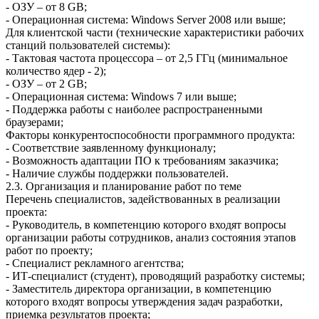
- ОЗУ – от 8 GB;
- Операционная система: Windows Server 2008 или выше;
Для клиентской части (технические характеристики рабочих
станций пользователей системы):
- Тактовая частота процессора – от 2,5 ГГц (минимальное
количество ядер - 2);
- ОЗУ – от 2 GB;
- Операционная система: Windows 7 или выше;
- Поддержка работы с наиболее распространенными
браузерами;
Факторы конкурентоспособности программного продукта:
- Соответствие заявленному функционалу;
- Возможность адаптации ПО к требованиям заказчика;
- Наличие службы поддержки пользователей.
2.3. Организация и планирование работ по теме
Перечень специалистов, задействованных в реализации
проекта:
- Руководитель, в компетенцию которого входят вопросы
организации работы сотрудников, анализ состояния этапов
работ по проекту;
- Специалист рекламного агентства;
- ИТ-специалист (студент), проводящий разработку системы;
- Заместитель директора организации, в компетенцию
которого входят вопросы утверждения задач разработки,
приемка результатов проекта;