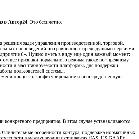
з в Автор24.
Это бесплатно.
я решения задач управления производственной, торговой,
ипиальных нововведений по сравнению с предыдущими версиями
едприятие 8». Нужно иметь в виду еще один важный момент:
и этом все признаки нормального режима также по−прежнему
ьности и масштабируемости платформы, для поддержки
аботы пользователей системы.
ремени процесса: конфигурирование и непосредственную
ми конкретного предприятия. В этом случае устанавливаются
. Отличительные особенности контура, поддержка нормативных
я отчетности в международных стандартах (IAS, US GAAP);