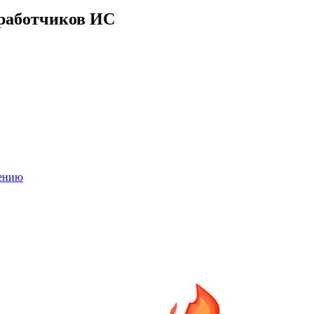
зработчиков ИС
лению