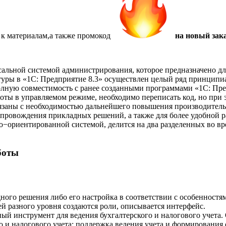
 к материалам,а также
промокод
на новый зака
сальной системой администрирования, которое предназначено дл
тектуры в «1С: Предприятие 8.3» осуществлен целый ряд принц
полную совместимость с ранее созданными программами «1С: Пр
аботы в управляемом режиме, необходимо переписать код, но пр
вязаны с необходимостью дальнейшего повышения производител
опровождения прикладных решений, а также для более удобной р
о−ориентированной системой, делится на два разделенных во в
боты
ного решения либо его настройка в соответствии с особенностя
ей разного уровня создаются роли, описывается интерфейс.
ый инструмент для ведения бухгалтерского и налогового учета
го и налогового учета; поддержка ведения учета и формировани