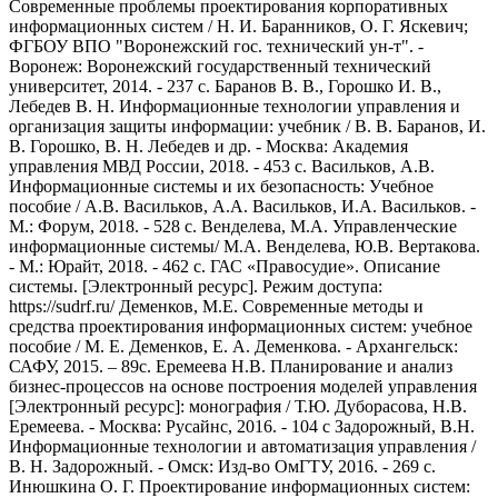
Современные проблемы проектирования корпоративных
информационных систем / Н. И. Баранников, О. Г. Яскевич;
ФГБОУ ВПО "Воронежский гос. технический ун-т". -
Воронеж: Воронежский государственный технический
университет, 2014. - 237 с. Баранов В. В., Горошко И. В.,
Лебедев В. Н. Информационные технологии управления и
организация защиты информации: учебник / В. В. Баранов, И.
В. Горошко, В. Н. Лебедев и др. - Москва: Академия
управления МВД России, 2018. - 453 с. Васильков, А.В.
Информационные системы и их безопасность: Учебное
пособие / А.В. Васильков, А.А. Васильков, И.А. Васильков. -
М.: Форум, 2018. - 528 c. Венделева, М.А. Управленческие
информационные системы/ М.А. Венделева, Ю.В. Вертакова.
- М.: Юрайт, 2018. - 462 c. ГАС «Правосудие». Описание
системы. [Электронный ресурс]. Режим доступа:
https://sudrf.ru/ Деменков, М.Е. Современные методы и
средства проектирования информационных систем: учебное
пособие / М. Е. Деменков, Е. А. Деменкова. - Архангельск:
САФУ, 2015. – 89с. Еремеева Н.В. Планирование и анализ
бизнес-процессов на основе построения моделей управления
[Электронный ресурс]: монография / Т.Ю. Дуборасова, Н.В.
Еремеева. - Москва: Русайнс, 2016. - 104 c Задорожный, В.Н.
Информационные технологии и автоматизация управления /
В. Н. Задорожный. - Омск: Изд-во ОмГТУ, 2016. - 269 с.
Инюшкина О. Г. Проектирование информационных систем: