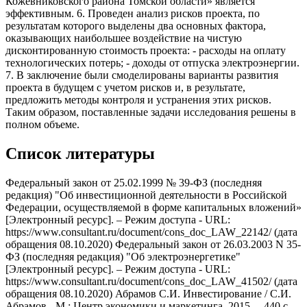
Кожевниковского района Томской области» является
эффективным. 6. Проведен анализ рисков проекта, по
результатам которого выделены два основных фактора,
оказывающих наибольшее воздействие на чистую
дисконтированную стоимость проекта: - расходы на оплату
технологических потерь; - доходы от отпуска электроэнергии.
7. В заключение были смоделированы варианты развития
проекта в будущем с учетом рисков и, в результате,
предложить методы контроля и устранения этих рисков.
Таким образом, поставленные задачи исследования решены в
полном объеме.
Список литературы
Федеральный закон от 25.02.1999 № 39-ФЗ (последняя
редакция) "Об инвестиционной деятельности в Российской
Федерации, осуществляемой в форме капитальных вложений»
[Электронный ресурс]. – Режим доступа - URL:
https://www.consultant.ru/document/cons_doc_LAW_22142/ (дата
обращения 08.10.2020) Федеральный закон от 26.03.2003 N 35-
ФЗ (последняя редакция) "Об электроэнергетике"
[Электронный ресурс]. – Режим доступа - URL:
https://www.consultant.ru/document/cons_doc_LAW_41502/ (дата
обращения 08.10.2020) Абрамов С.И. Инвестирование / С.И.
Абрамов - М.: Центр экономики и маркетинга, 2015. – 440 с.