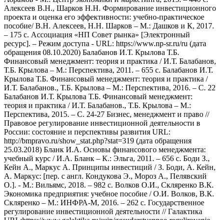
Алексеев В.Н., Шарков Н.Н. Формирование инвестиционного
проекта и оценка его эффективности: учебно-практическое
пособие/ В.Н. Алексеев, Н.Н. Шарков – М.: Дашков и К, 2017.
– 175 с. Ассоциация «НП Совет рынка» [Электронный
ресурс]. – Режим доступа - URL: https://www.np-sr.ru/ru (дата
обращения 08.10.2020) Балабанов И.Т. Крылова Т.Б.
Финансовый менеджмент: теория и практика / И.Т. Балабанов,
Т.Б. Крылова – М.: Перспектива, 2011. – 655 с. Балабанов И.Т.
Крылова Т.Б. Финансовый менеджмент: теория и практика /
И.Т. Балабанов., Т.Б. Крылова – М.: Перспектива, 2016. – С. 22
Балабанов И.Т. Крылова Т.Б. Финансовый менеджмент:
теория и практика / И.Т. Балабанов., Т.Б. Крылова – М.:
Перспектива, 2015. – С. 24-27 Бизнес, менеджмент и право //
Правовое регулирование инвестиционной деятельности в
России: состояние и перспективы развития URL:
http://bmpravo.ru/show_stat.php?stat=319 (дата обращения
25.03.2018) Бланк И.А. Основы финансового менеджмента:
учебный курс / И.А. Бланк – К.: Эльга, 2011. – 656 с. Боди З.,
Кейн А., Маркус А. Принципы инвестиций / З. Боди, А. Кейн,
А. Маркус: [пер. с англ. Кондукова Э., Мороз А., Пелявский
О.]. - М.: Вильямс, 2018. – 982 с. Волков О.И., Скляренко В.К.
Экономика предприятия: учебное пособие / О.И. Волков, В.К.
Скляренко – М.: ИНФРА-М, 2016. – 262 с. Государственное
регулирование инвестиционной деятельности // Галактика