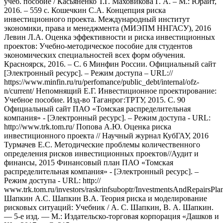
учеб. пособие / Касьяненко Т.Г. Маховикова Г. А. – М.: Юрайт,
2016. – 559 с. Кошечкин С.А. Концепция риска
инвестиционного проекта. Международный институт
экономики, права и менеджмента (МИЭПМ ННГАСУ), 2016
Левин Л.А. Оценка эффективности и риска инвестиционных
проектов: Учебно-методическое пособие для студентов
экономических специальностей всех форм обучения.
Красноярск, 2016. – С. 6 Минфин России. Официальный сайт
[Электронный ресурс]. – Режим доступа – URL://
https://www.minfin.ru/ru/perfomance/public_debt/internal/ofz-
n/current/ Непомнящий Е.Г. Инвестиционное проектирование:
Учебное пособие. Изд-во Таганрог:ТРТУ, 2015. С. 90
Официальный сайт ПАО «Томская распределительная
компания» - [Электронный ресурс]. – Режим доступа - URL:
http://www.trk.tom.ru/ Попова А.Ю. Оценка риска
инвестиционного проекта // Научный журнал КубГАУ, 2016
Турмачев Е.С. Методические проблемы количественного
определения рисков инвестиционных проектов//Аудит и
финансы, 2015 Финансовый план ПАО «Томская
распределительная компания» - [Электронный ресурс]. –
Режим доступа - URL: http://
www.trk.tom.ru/investors/raskrinfsuboptr/InvestmentsAndRepairsPlan
Шапкин А.С. Шапкин В.А. Теория риска и моделирование
рисковых ситуаций: Учебник / А. С. Шапкин, В. А. Шапкин.
— 5-е изд. — М.: Издательско-торговая корпорация «Дашков и