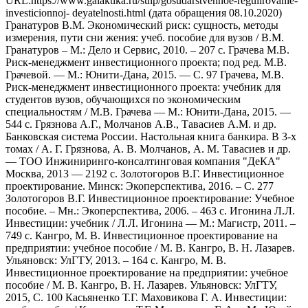
URL:https://www.galaktika.ru/suip/gosudarstvennoe-regulirovanie-
investicionnoj- deyatelnosti.html (дата обращения 08.10.2020)
Гранатуров В.М. Экономический риск: сущность, методы
измерения, пути сни жения: учеб. пособие для вузов / В.М.
Гранатуров – М.: Дело и Сервис, 2010. – 207 с. Грачева М.В.
Риск-менеджмент инвестиционного проекта; под ред. М.В.
Грачевой. — М.: Юнити-Дана, 2015. — С. 97 Грачева, М.В.
Риск-менеджмент инвестиционного проекта: учебник для
студентов вузов, обучающихся по экономическим
специальностям / М.В. Грачева — М.: Юнити-Дана, 2015. —
544 с. Грязнова А.Г., Молчанов А.В., Тавасиев А.М. и др.
Банковская система России. Настольная книга банкира. В 3-х
томах / А. Г. Грязнова, А. В. Молчанов, А. М. Тавасиев и др.
— ТОО Инжиниринго-консалтинговая компания "ДеКА"
Москва, 2013 — 2192 с. Золотогоров В.Г. Инвестиционное
проектирование. Минск: Экоперспектива, 2016. – С. 277
Золотогоров В.Г. Инвестиционное проектирование: Учебное
пособие. – Мн.: Экоперспектива, 2006. – 463 с. Игонина Л.Л.
Инвестиции: учебник / Л.Л. Игонина — М.: Магистр, 2011. –
749 с. Кангро, М. В. Инвестиционное проектирование на
предприятии: учебное пособие / М. В. Кангро, В. Н. Лазарев.
Ульяновск: УлГТУ, 2013. – 164 с. Кангро, М. В.
Инвестиционное проектирование на предприятии: учебное
пособие / М. В. Кангро, В. Н. Лазарев. Ульяновск: УлГТУ,
2015, С. 100 Касьяненко Т.Г. Маховикова Г. А. Инвестиции: