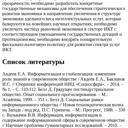
прозрачности; необходимо разработать конкретные
государственные механизмы для обеспечения стратегического
развития экономики в направлении увеличения в структуре
экономики удельного веса интеллектуальных услуг, которые
базируются на новейших научных открытиях; необходимо
увеличить частицу рыночной экономики в секторе ИКТ с
соответствующим уменьшением государственных дотаций и
протекционизма; необходимо внедрять поощрительную
фискально-налоговую политику для развития спектра услуг
ИКТ.
Список литературы
Авдеев Е.А. Информатизация и глобализация: изменения
роли знаний в современном обществе / Авдеев Е.А., Бакланов
И.С. // Сборники конференций НИЦ «Социосфера». – 2014. –
№ 1. – С. 110-112. Белл Д. Грядущее постиндустриальное
общество. Опыт социального прогнозирования. – М.:
Academia, 1999. – 351 с. Белл Д. Социальные рамки
информационного общества // Новая технократическая волна
на Западе / под ред. П.С. Гуревича. – М.: Прогресс, 1988. – 330
с. Вальвачев В.В. Информация, информатизация и
содержание информационной сферы в современном обществе
// Научные проблемы гуманитарных исследований. – 2010. –