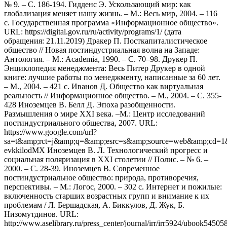
№ 9. – С. 186-194. Гидденс Э. Ускользающий мир: как
глобализация меняет нашу жизнь. – М.: Весь мир, 2004. – 116
с. Государственная программа «Информационное общество».
URL: https://digital.gov.ru/ru/activity/programs/1/ (дата
обращения: 21.11.2019) Дракер П. Посткапиталистическое
общество // Новая постиндустриальная волна на Западе:
Антология. – М.: Academia, 1990. – С. 70–98. Друкер П.
Энциклопедия менеджмента: Весь Питер Друкер в одной
книге: лучшие работы по менеджменту, написанные за 60 лет.
– М., 2004. – 421 с. Иванов Д. Общество как виртуальная
реальность // Информационное общество. – М., 2004. – С. 355-
428 Иноземцев В. Белл Д. Эпоха разобщенности.
Размышления о мире XXI века. –М.: Центр исследований
постиндустриального общества, 2007. URL:
https://www.google.com/url?
sa=t&amp;rct=j&amp;q=&amp;esrc=s&amp;source=web&amp;c
evkkilodMX Иноземцев В. Л. Технологический прогресс и
социальная поляризация в XXI столетии // Полис. – № 6. –
2000. – С. 28-39. Иноземцев В. Современное
постиндустриальное общество: природа, противоречия,
перспективы. – М.: Логос, 2000. – 302 с. Интернет и пожилые:
включенность старших возрастных групп и внимание к их
проблемам / Л. Бершадская, А. Биккулов, Д. Жук, Б.
Низомутдинов. URL:
http://www.aselibrary.ru/press_center/journal/irr/irr5924/ubook