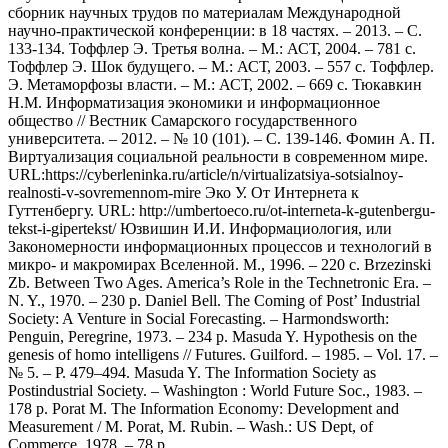
сборник научных трудов по материалам Международной
научно-практической конференции: в 18 частях. – 2013. – С.
133-134. Тоффлер Э. Третья волна. – М.: АСТ, 2004. – 781 с.
Тоффлер Э. Шок будущего. – М.: АСТ, 2003. – 557 с. Тоффлер.
Э. Метаморфозы власти. – М.: АСТ, 2002. – 669 с. Тюкавкин
Н.М. Информатизация экономики и информационное
общество // Вестник Самарского государственного
университета. – 2012. – № 10 (101). – С. 139-146. Фомин А. П.
Виртуализация социальной реальности в современном мире.
URL:https://cyberleninka.ru/article/n/virtualizatsiya-sotsialnoy-
realnosti-v-sovremennom-mire Эко У. От Интернета к
Гуттенбергу. URL: http://umbertoeco.ru/ot-interneta-k-gutenbergu-
tekst-i-gipertekst/ Юзвишин И.И. Информациология, или
Закономерности информационных процессов и технологий в
микро- и макромирах Вселенной. М., 1996. – 220 с. Brzezinski
Zb. Between Two Ages. America’s Role in the Technetronic Era. –
N. Y., 1970. – 230 p. Daniel Bell. The Coming of Post’ Industrial
Society: A Venture in Social Forecasting. – Harmondsworth:
Penguin, Peregrine, 1973. – 234 p. Masuda Y. Hypothesis on the
genesis of homo intelligens // Futures. Guilford. – 1985. – Vol. 17. –
№ 5. – Р. 479–494. Masuda Y. The Information Society as
Postindustrial Society. – Washington : World Future Soc., 1983. –
178 р. Porat M. The Information Economy: Development and
Measurement / M. Porat, M. Rubin. – Wash.: US Dept, of
Commerce, 1978. – 78 p.