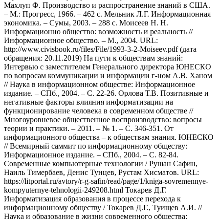
Махлуп Ф. Производство и распространение знаний в США.
– М.: Прогресс, 1966. – 462 с. Мельник Л.Г. Информационная
экономика. – Сумы, 2003. – 288 с. Моисеев Н. Н.
Информационно общество: возможность и реальность //
Информационное общество. – М., 2004. URL:
http://www.civisbook.ru/files/File/1993-3-2-Moiseev.pdf (дата
обращения: 20.11.2019) На пути к обществам знаний:
Интервью с заместителем Генерального директора ЮНЕСКО
по вопросам коммуникации и информации г-ном A.B. Ханом
// Наука в информационном обществе: Информационное
издание. – СПб., 2004. – С. 22-26. Орлова Т.В. Позитивные и
негативные факторы влияния информатизации на
функционирование человека в современном обществе //
Многоуровневое общественное воспроизводство: вопросы
теории и практики. – 2011. – № 1. – С. 346-351. От
информационного общества – к обществам знания. ЮНЕСКО
// Всемирный саммит по информационному обществу:
Информационное издание. – СПб., 2004. – С. 82-84.
Современные компьютерные технологии / Рушан Сафин,
Наиль Тимербаев, Денис Тунцев, Рустам Хисматов. URL:
https://litportal.ru/avtory/r-g-safin/read/page/1/kniga-sovremennye-
kompyuternye-tehnologii-249208.html Токарев Д.Г.
Информатизация образования в процессе перехода к
информационному обществу / Токарев Д.Г., Туищев А.И. //
Наука и образование в жизни современного общества: