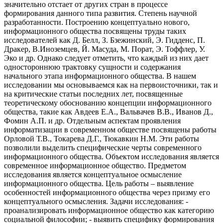
значительно отстает от других стран в процессе
формирования данного типа развития. Степень научной
разработанности. Построению концептуально нового,
информационного общества посвящены труды таких
исследователей как Д. Белл, З. Бзежинский, Э. Гидденс, П.
Дракер, В.Иноземцев, Й. Масуда, М. Порат, Э. Тоффлер, У.
Эко и др. Однако следует отметить, что каждый из них дает
одностороннюю трактовку сущности и содержания
начального этапа информационного общества. В нашем
исследовании мы основываемся как на первоисточники, так и
на критические статьи последних лет, посвященные
теоретическому обоснованию концепции информационного
общества, такие как Авдеев Е.А., Вальвачев В.В., Иванов Д.,
Фомин А.П. и др. Отдельным аспектам проявления
информатизации в современном обществе посвящены работы
Орловой Т.В., Токарева Д.Г., Тюкавкин Н.М. Эти работы
позволили выделить специфические черты современного
информационного общества. Объектом исследования является
современное информационное общество. Предметом
исследования является концептуальное осмысление
информационного общества. Цель работы – выявление
особенностей информационного общества через призму его
концептуального осмысления. Задачи исследования: -
проанализировать информационное общество как категорию
социальной философии; - выявить специфику формирования