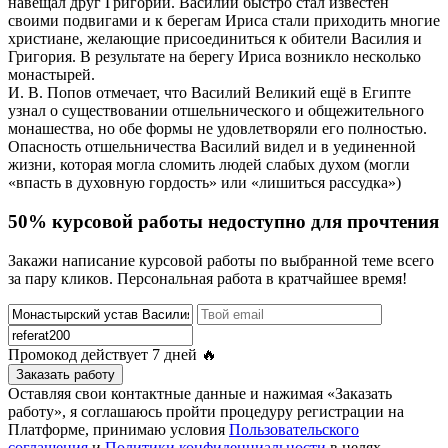
навещал друг Григорий. Василий быстро стал известен
своими подвигами и к берегам Ириса стали приходить многие
христиане, желающие присоединиться к обители Василия и
Григория. В результате на берегу Ириса возникло несколько
монастырей.
И. В. Попов отмечает, что Василий Великий ещё в Египте
узнал о существовании отшельнического и общежительного
монашества, но обе формы не удовлетворяли его полностью.
Опасность отшельничества Василий видел и в уединенной
жизни, которая могла сломить людей слабых духом (могли
«впасть в духовную гордость» или «лишиться рассудка»)
50% курсовой работы недоступно для прочтения
Закажи написание курсовой работы по выбранной теме всего
за пару кликов. Персональная работа в кратчайшее время!
Промокод действует
7 дней
🔥
Заказать работу
Оставляя свои контактные данные и нажимая «Заказать
работу», я соглашаюсь пройти процедуру регистрации на
Платформе, принимаю условия
Пользовательского
соглашения
и
Политики конфиденциальности
в целях