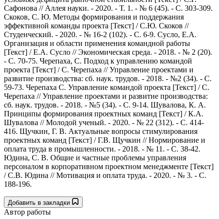
Сафонова // Аллея науки. - 2020. - Т. 1. - № 6 (45). - С. 303-309.
Скоков, С. Ю. Методы формирования и поддержания
эффективной команды проекта [Текст] / С.Ю. Скоков //
Студенческий. - 2020. - № 16-2 (102). - С. 6-9. Сусло, Е.А.
Организация и области применения командной работы
[Текст] / Е.А. Сусло // Экономическая среда. - 2018. - № 2 (20).
- С. 70-75. Черепаха, С. Подход к управлению командой
проекта [Текст] / С. Черепаха // Управление проектами и
развитие производства: сб. наук. трудов. - 2018. - №2 (34). - С.
59-73. Черепаха С. Управление командой проекта [Текст] / С.
Черепаха // Управление проектами и развитие производства:
сб. наук. трудов. - 2018. - №5 (34). - С. 9-14. Шувалова, К. А.
Принципы формирования проектных команд [Текст] / К.А.
Шувалова // Молодой ученый. - 2020. - № 22 (312). - С. 414-
416. Щучкин, Г. В. Актуальные вопросы стимулирования
проектных команд [Текст] / Г.В. Щучкин // Нормирование и
оплата труда в промышленности. - 2018. - № 11. - С. 38-42.
Юдина, С. В. Общие и частные проблемы управления
персоналом в корпоративном проектном менеджменте [Текст]
/ С.В. Юдина // Мотивация и оплата труда. - 2020. - № 3. - С.
188-196.
Добавить в закладки
Автор работы