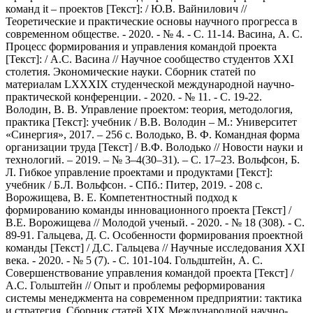
команд it – проектов [Текст]: / Ю.В. Вайнилович //
Теоретические и практические основы научного прогресса в
современном обществе. - 2020. - № 4. - С. 11-14. Васина, А. С.
Процесс формирования и управления командой проекта
[Текст]: / А.С. Васина // Научное сообщество студентов XXI
столетия. Экономические науки. Сборник статей по
материалам LXXXIX студенческой международной научно-
практической конференции. - 2020. - № 11. - С. 19-22.
Володин, В. В. Управление проектом: теория, методология,
практика [Текст]: учебник / В.В. Володин – М.: Университет
«Синергия», 2017. – 256 с. Володько, В. Ф. Командная форма
организации труда [Текст] / В.Ф. Володько // Новости науки и
технологий. – 2019. – № 3–4(30–31). – С. 17–23. Вольфсон, Б.
Л. Гибкое управление проектами и продуктами [Текст]:
учебник / Б.Л. Вольфсон. - СПб.: Питер, 2019. - 208 c.
Ворожищева, В. Е. Компетентностный подход к
формированию команды инновационного проекта [Текст] /
В.Е. Ворожищева // Молодой ученый. - 2020. - № 18 (308). - С.
89-91. Гальцева, Д. С. Особенности формирования проектной
команды [Текст] / Д.С. Гальцева // Научные исследования XXI
века. - 2020. - № 5 (7). - С. 101-104. Гольдштейн, А. С.
Совершенствование управления командой проекта [Текст] /
А.С. Гольштейн // Опыт и проблемы реформирования
системы менеджмента на современном предприятии: тактика
и стратегия. Сборник статей XIX Международной научно-