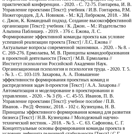
практической конференции. - 2020. - С. 72-75. Гонтарева, И. В.
Управление проектами [Текст]: учебник / И.В. Гонтарева, Р.М.
Нижегородцев, Д.А. Новиков. - М.: КД Либроком, 2018. - 384
c. Джон, К. Командный подход. Создание высокоэффективной
организации [Текст]: учебник / К. Джон. – М.: Издательство
Альпина Паблишер. - 2019. - 376 с. Ежова, Л. С.
Формирование эффективной команды проекта как условие
успешной реализации проекта [Текст] / Л.С, Ежова //
Актуальные вопросы современной экономики. - 2020. - № 8. -
С. 269-276. Ермолаева, М. В. Принципы командообразования
в проектной деятельности [Текст] / М.В. Ермолаева //
Институт психологии Российской Академии Наук.
Организационная психология и психология труда. - 2020. Т. 5.
- № 3. - С. 103-119. Захарова, А. А. Повышение
эффективности формирования проектных команд и
распределения задач it-проектов [Текст] / А.А. Захарова //
Автоматизация и моделирование в проектировании и
управлении. - 2020. - № 3 (9). - С. 45-55. Иванов, П. В.
Управление проектами [Текст]: учебное пособие / П.В.
Иванов. - Рн/Д: Феникс, 2018. - 102 c. Кузнецова, Н. В.
Принципы эффективного формирования команд для развития
бизнеса [Текст] / Н.В. Кузнецова // Молодежный научно-
технический вестник. - 2018. - № 5. - С. 63. Сафонова, С. Г.
Концептуальные основы формирования команды проекта в
условиях дефицита рыночной стабильности [Текст] / С.Г.