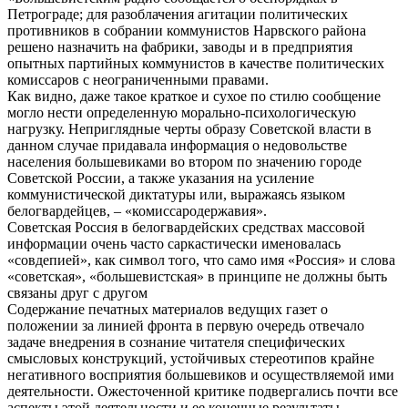
Петрограде; для разоблачения агитации политических
противников в собрании коммунистов Нарвского района
решено назначить на фабрики, заводы и в предприятия
опытных партийных коммунистов в качестве политических
комиссаров с неограниченными правами.
Как видно, даже такое краткое и сухое по стилю сообщение
могло нести определенную морально-психологическую
нагрузку. Неприглядные черты образу Советской власти в
данном случае придавала информация о недовольстве
населения большевиками во втором по значению городе
Советской России, а также указания на усиление
коммунистической диктатуры или, выражаясь языком
белогвардейцев, – «комиссародержавия».
Советская Россия в белогвардейских средствах массовой
информации очень часто саркастически именовалась
«совдепией», как символ того, что само имя «Россия» и слова
«советская», «большевистская» в принципе не должны быть
связаны друг с другом
Содержание печатных материалов ведущих газет о
положении за линией фронта в первую очередь отвечало
задаче внедрения в сознание читателя специфических
смысловых конструкций, устойчивых стереотипов крайне
негативного восприятия большевиков и осуществляемой ими
деятельности. Ожесточенной критике подвергались почти все
аспекты этой деятельности и ее конечные результаты.