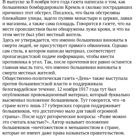
В выпуске за 8 ноября того года газета написала о том, как
большевики бомбардировали Кремль и сколько пострадавших
причинил этот обстрел. Писалось, что были обстреляны
ближайшие улицы, задело пулями монастыри и церкви, лавки
и магазины, а также сама площадь. Говорится в газете, что на
месте происшествия были обнаружены лужи крови, и что на
этом месте был убит местный житель.
Здесь не утверждается, что именно большевики виноваты в
смерти людей, не присутствует прямого обвинения. Однако
сам стиль, в котором написан материал, соответствует
пропагандистской подаче информации, чтобы ввести
противника в угол. Так, после прочтения все равно останется
главная мысль того, что именно большевики виноваты в
смерти местных жителей.
Общественно-политическая газета «День» также выступала
против большевистской власти и поддерживала
белогвардейское течение. 12 ноября 1917 года тут был
опубликован провокационный материал, который буквально
высмеивал положение большевиков. Тут говорится, что «в
стране всего лишь 17 губернских городов поддерживает
большевиков, что достаточно мало для такой огромной
страны». После идут риторические вопросы: «Разве можно
это считать властью?». Автор называет положение
большевиков «ничтожеством и меньшинством в стране,
которые не имеют даже права называться правительством.