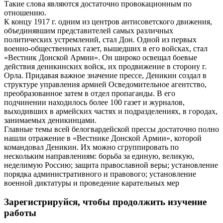
Такие слова являются достаточно провокационным по
отношению.
К концу 1917 г. одним из центров антисоветского движения,
объединявшим представителей самых различных
политических устремлений, стал Дон. Одной из первых
военно-общественных газет, вышедших в его войсках, стал
«Вестник Донской Армии». Он широко освещал боевые
действия деникинских войск, их продвижение в сторону г.
Орла. Придавая важное значение прессе, Деникин создал в
структуре управления армией Осведомительное агентство,
преобразованное затем в отдел пропаганды. В его
подчинении находилось более 100 газет и журналов,
выходивших в армейских частях и подразделениях, в городах,
занимаемых деникинцами.
Главные темы всей белогвардейской прессы достаточно полно
нашли отражение в «Вестнике Донской Армии», которой
командовал Деникин. Их можно сгруппировать по
нескольким направлениям: борьба за единую, великую,
неделимую Россию; защита православной веры; установление
порядка административного и правового; установление
военной диктатуры и проведение карательных мер
Зарегистрируйся, чтобы продолжить изучение
работы