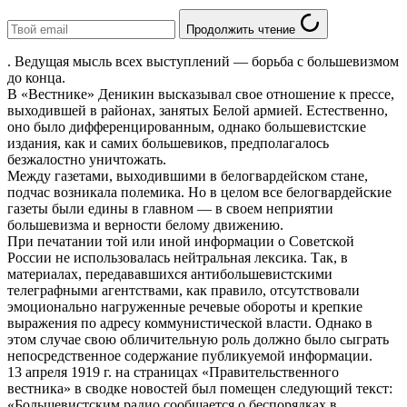
Продолжить чтение
. Ведущая мысль всех выступлений — борьба с большевизмом
до конца.
В «Вестнике» Деникин высказывал свое отношение к прессе,
выходившей в районах, занятых Белой армией. Естественно,
оно было дифференцированным, однако большевистские
издания, как и самих большевиков, предполагалось
безжалостно уничтожать.
Между газетами, выходившими в белогвардейском стане,
подчас возникала полемика. Но в целом все белогвардейские
газеты были едины в главном — в своем неприятии
большевизма и верности белому движению.
При печатании той или иной информации о Советской
России не использовалась нейтральная лексика. Так, в
материалах, передававшихся антибольшевистскими
телеграфными агентствами, как правило, отсутствовали
эмоционально нагруженные речевые обороты и крепкие
выражения по адресу коммунистической власти. Однако в
этом случае свою обличительную роль должно было сыграть
непосредственное содержание публикуемой информации.
13 апреля 1919 г. на страницах «Правительственного
вестника» в сводке новостей был помещен следующий текст:
«Большевистским радио сообщается о беспорядках в