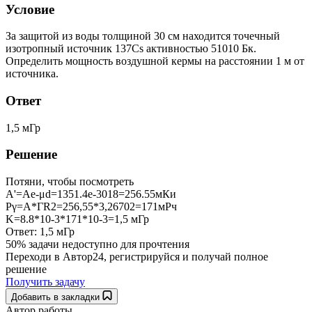
Условие
За защитой из воды толщиной 30 см находится точечный
изотропный источник 137Cs активностью 51010 Бк.
Определить мощность воздушной кермы на расстоянии 1 м от
источника.
Ответ
1,5 мГр
Решение
Потяни, чтобы посмотреть
А'=Ae-μd=1351.4e-3018=256.55мКи
Pγ=А*ГR2=256,55*3,26702=171мРч
K=8.8*10-3*171*10-3=1,5 мГр
Ответ: 1,5 мГр
50% задачи
недоступно для прочтения
Переходи в Автор24, регистрируйся и получай полное
решение
Получить задачу
Добавить в закладки
Автор работы