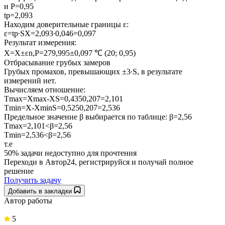
и P=0,95
tр=2,093
Находим доверительные границы ε:
ε=tр∙SX=2,093∙0,046=0,097
Результат измерения:
X=X±εn,P=279,995±0,097 ℃ (20; 0,95)
Отбрасывание грубых замеров
Грубых промахов, превышающих ±3∙S, в результате
измерений нет.
Вычисляем отношение:
Tmax=Xmax-XS=0,4350,207=2,101
Tmin=X-XminS=0,5250,207=2,536
Предельное значение β выбирается по таблице: β=2,56
Tmax=2,101<β=2,56
Tmin=2,536<β=2,56
т.е
50% задачи
недоступно для прочтения
Переходи в Автор24, регистрируйся и получай полное
решение
Получить задачу
Добавить в закладки
Автор работы
5