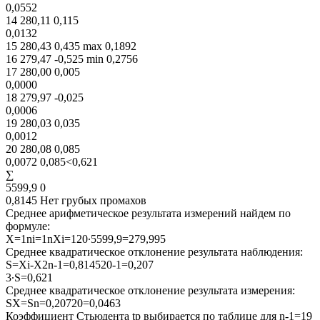
0,0552
14 280,11 0,115
0,0132
15 280,43 0,435 max 0,1892
16 279,47 -0,525 min 0,2756
17 280,00 0,005
0,0000
18 279,97 -0,025
0,0006
19 280,03 0,035
0,0012
20 280,08 0,085
0,0072 0,085<0,621
∑
5599,9 0
0,8145 Нет грубых промахов
Среднее арифметическое результата измерений найдем по
формуле:
X=1ni=1nXi=120∙5599,9=279,995
Среднее квадратическое отклонение результата наблюдения:
S=Xi-X2n-1=0,814520-1=0,207
3∙S=0,621
Среднее квадратическое отклонение результата измерения:
SX=Sn=0,20720=0,0463
Коэффициент Стьюдента tр выбирается по таблице для n-1=19