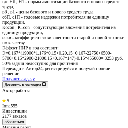
где Hб , H1 - нормы амортизации базового и нового средств
труда,
pб , p1 - цены базового и нового средств труда,
cбП, c1П - годовые издержки потребителя на единицу
продукции,
Кбcon , К1con - сопутствующие вложения потребителя на
единицу продукции,
αэкв - коэффициент эквивалентности старой и новой техники
по качеству.
Эффект НИР в год составит:
Э=0,167*(19000*1,176*0,15+0,20,15+0,167-22750+6500-
5700+0,15*2900-21000,15+0,167*147)-0,15*455000= 3253 руб.
50% задачи
недоступно для прочтения
Переходи в Автор24, регистрируйся и получай полное
решение
Получить задачу
Добавить в закладки
Автор работы
5
Irma555
Инвестиции
2177 заказов
обратиться
Магазин работ