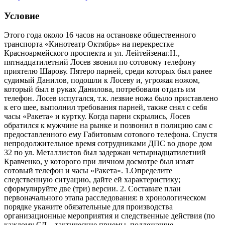
Условие
Этого года около 16 часов на остановке общественного
транспорта «Кинотеатр Октябрь» на перекрестке
Красноармейского проспекта и ул. Лейтейзенаг.Н.,
пятнадцатилетний Лосев звонил по сотовому телефону
приятелю Шарову. Пятеро парней, среди которых был ранее
судимый Данилов, подошли к Лосеву и, угрожая ножом,
который был в руках Данилова, потребовали отдать им
телефон. Лосев испугался, т.к. лезвие ножа было приставлено
к его шее, выполнил требования парней, также снял с себя
часы «Ракета» и куртку. Когда парни скрылись, Лосев
обратился к мужчине на рынке и позвонил в полицию сам с
предоставленного ему Габитовым сотового телефона. Спустя
непродолжительное время сотрудниками ДПС во дворе дом
32 по ул. Металлистов был задержан четырнадцатилетний
Кравченко, у которого при личном досмотре был изъят
сотовый телефон и часы «Ракета». 1.Определите
следственную ситуацию, дайте ей характеристику;
сформулируйте две (три) версии. 2. Составьте план
первоначального этапа расследования: в хронологическом
порядке укажите обязательные для производства
организационные мероприятия и следственные действия (по
каждому СД – тактические приемы, подлежащие