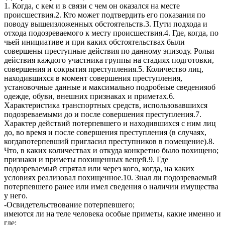
1. Когда, с кем и в связи с чем он оказался на месте
происшествия.2. Кто может подтвердить его показания по
поводу вышеизложенных обстоятельств.3. Пути подхода и
отхода подозреваемого к месту происшествия.4. Где, когда, по
чьей инициативе и при каких обстоятельствах были
совершены преступные действия по данному эпизоду. Рольи
действия каждого участника группы на стадиях подготовки,
совершения и сокрытия преступления.5. Количество лиц,
находившихся в момент совершения преступления,
установочные данные и максимально подробные сведенияоб
одежде, обуви, внешних признаках и приметах.6.
Характеристика транспортных средств, использовавшихся
подозреваемыми до и после совершения преступления.7.
Характер действий потерпевшего и находившихся с ним лиц
до, во время и после совершения преступления (в случаях,
когдапотерпевший пригласил преступников в помещение).8.
Что, в каких количествах и откуда конкретно было похищено;
признаки и приметы похищенных вещей.9. Где
подозреваемый спрятал или через кого, когда, на каких
условиях реализовал похищенное.10. Знал ли подозреваемый
потерпевшего ранее или имел сведения о наличии имущества
у него.
-Освидетельствование потерпевшего;
имеются ли на теле человека особые приметы, какие именно и
где;