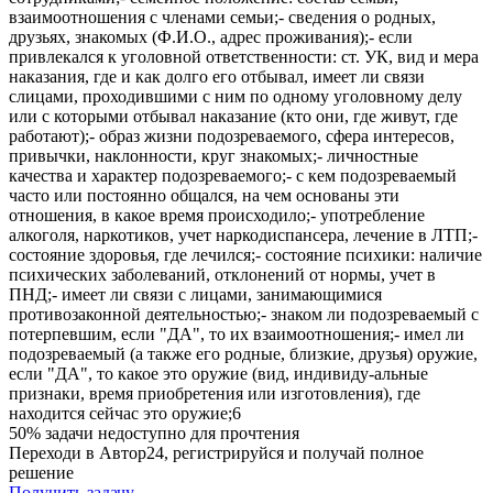
взаимоотношения с членами семьи;- сведения о родных,
друзьях, знакомых (Ф.И.О., адрес проживания);- если
привлекался к уголовной ответственности: ст. УК, вид и мера
наказания, где и как долго его отбывал, имеет ли связи
слицами, проходившими с ним по одному уголовному делу
или с которыми отбывал наказание (кто они, где живут, где
работают);- образ жизни подозреваемого, сфера интересов,
привычки, наклонности, круг знакомых;- личностные
качества и характер подозреваемого;- с кем подозреваемый
часто или постоянно общался, на чем основаны эти
отношения, в какое время происходило;- употребление
алкоголя, наркотиков, учет наркодиспансера, лечение в ЛТП;-
состояние здоровья, где лечился;- состояние психики: наличие
психических заболеваний, отклонений от нормы, учет в
ПНД;- имеет ли связи с лицами, занимающимися
противозаконной деятельностью;- знаком ли подозреваемый с
потерпевшим, если "ДА", то их взаимоотношения;- имел ли
подозреваемый (а также его родные, близкие, друзья) оружие,
если "ДА", то какое это оружие (вид, индивиду-альные
признаки, время приобретения или изготовления), где
находится сейчас это оружие;6
50% задачи
недоступно для прочтения
Переходи в Автор24, регистрируйся и получай полное
решение
Получить задачу