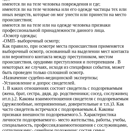
имеются ли на теле человека повреждения и где;
имеются ли на теле человека или его одежде частицы тех или
иных веществ, которые он мог унести или принести на место
происшествия;
имеются ли на теле или на одежде человека признаки
профессиональной принадлежности данного лица.
-Осмотр одежды;
-ОМП- выборочный осмотр;
Как правило, при осмотре места происшествия применяется
выборочный осмотр, основанный на выделении мест контакта
или вероятного контакта между преступником, местом
происшествия, орудиями преступления и потерпевшим . В
некоторых же случаях, исходя из специфики события, может
быть проведен только сплошной осмотр.
-Назначение судебно-медицинской экспертизы;
-Установление и допрос свидетелей.
1. В каких отношениях состоит свидетель с подозреваемым
(жена, брат, сестра, дядя, др. родственники; сосед, сослуживец
ит.п.).2. Каковы взаимоотношения свидетеля с подозреваемым
(дружелюбные, неприязненные, доверительные и т.п.)3. Как
часто свидетель встречался с подозреваемым.4. Каковы
признаки внешности подозреваемого.5. Характеристика
личности подозреваемого:- место жительства, работы, учебы,
специальность, профессия,взаимоотношения с сослуживцами,
сотрудниками;- семейное положение: состав семьи,