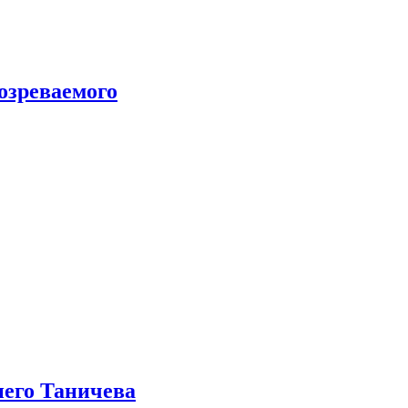
озреваемого
него Таничева