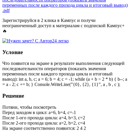
переменных после каждого прохода цикла и итоговый вывод)
.pdf
Зарегистрируйся в 2 клика в Кампус и получи
неограниченный доступ к материалам с подпиской Кампус+
🔥
Условие
Что появится на экране в результате выполнения следующей
последовательности операторов (показать значения
переменных после каждого прохода цикла и итоговый
вывод): int a, b, c; a = 6; b = 4; c = -1; while (a + b > 2 * b) { b--; a
= a - 2; c += b; } Сonsole.WriteLine(”{0}, {2}, {1}”, a , b , c );
Решение
Потяни, чтобы посмотреть
Перед заходом в цикл: a=6, b=4, c=-1
После 1-ого прохода цикла: a=4, b=3, c=2
После 2-ого прохода цикла: a=2, b=2, c=4
На экране соответственно появится: 2 4 2