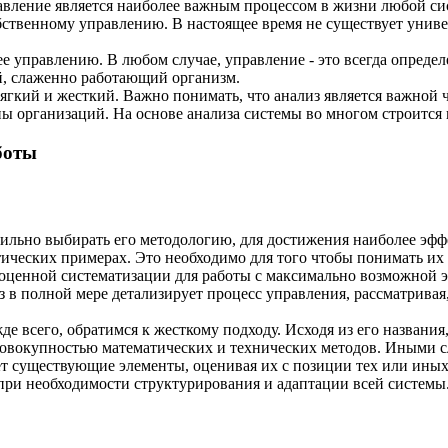
равление является наиболее важным процессом в жизни любой си
бственному управлению. В настоящее время не существует униве
е управлению. В любом случае, управление - это всегда опреде
й, слаженно работающий организм.
ягкий и жесткий. Важно понимать, что анализ является важной 
 организаций. На основе анализа системы во многом строится и
боты
вильно выбирать его методологию, для достижения наиболее эффе
ических примерах. Это необходимо для того чтобы понимать их 
оценной систематизации для работы с максимально возможной 
в полной мере детализирует процесс управления, рассматривая, 
 всего, обратимся к жесткому подходу. Исходя из его названия,
я совокупностью математических и технических методов. Иными 
т существующие элементы, оценивая их с позиции тех или иных
при необходимости структурирования и адаптации всей системы