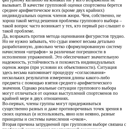
вызывает. В качестве групповой оценки спортсмена берется
среднее арифметическое всех (кроме двух крайних)
индивидуальных оценок членов жюри. Чем, собственно, не
хорош такой метод решения проблемы группового выбора –
такой вопрос часто возникает у тех, кто первый раз слышит о
такой проблеме.
Да, возражать против метода оценивания фигуристов трудно.
Но не нужно забывать, что судьи имеют весьма детально
разработанную, довольно четко сформулированную систему
начисления «штрафов» за различные погрешности в
исполнении упражнений. Это обеспечивает значительную
надежность, устойчивость и похожесть индивидуальных
оценок жюри (при условии их объективности). Ситуация
здесь весьма напоминает процедуру «согласования»
нескольких результатов измерения длины какого-либо
предмета с помощью взятия среднего арифметического
значения. Однако реальные ситуации группового выбора
могут отличаться от оценки выступлений спортсменов по
крайней мере в двух отношениях.
Во-первых, члены группы могут придерживаться
существенно разных и даже противоречивых точек зрения в
своих оценках (и использовать, явно или неявно, разные
принципы и системы начисления «очков».
Вторая причина затруднений при групповом выборе связана с