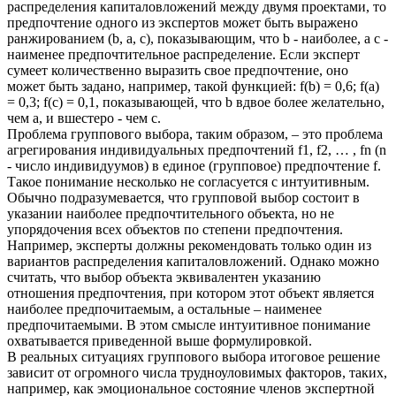
распределения капиталовложений между двумя проектами, то
предпочтение одного из экспертов может быть выражено
ранжированием (b, а, с), показывающим, что b - наиболее, а с -
наименее предпочтительное распределение. Если эксперт
сумеет количественно выразить свое предпочтение, оно
может быть задано, например, такой функцией: f(b) = 0,6; f(a)
= 0,3; f(с) = 0,1, показывающей, что b вдвое более желательно,
чем а, и вшестеро - чем с.
Проблема группового выбора, таким образом, – это проблема
агрегирования индивидуальных предпочтений f1, f2, … , fn (n
- число индивидуумов) в единое (групповое) предпочтение f.
Такое понимание несколько не согласуется с интуитивным.
Обычно подразумевается, что групповой выбор состоит в
указании наиболее предпочтительного объекта, но не
упорядочения всех объектов по степени предпочтения.
Например, эксперты должны рекомендовать только один из
вариантов распределения капиталовложений. Однако можно
считать, что выбор объекта эквивалентен указанию
отношения предпочтения, при котором этот объект является
наиболее предпочитаемым, а остальные – наименее
предпочитаемыми. В этом смысле интуитивное понимание
охватывается приведенной выше формулировкой.
В реальных ситуациях группового выбора итоговое решение
зависит от огромного числа трудноуловимых факторов, таких,
например, как эмоциональное состояние членов экспертной