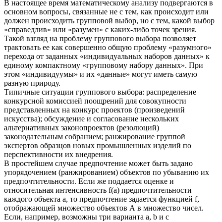
В настоящее время математическому анализу подвергаются в
основном вопросы, связанные не с тем, как происходит или
должен происходить групповой выбор, но с тем, какой выбор
«справедлив» или «разумен» с каких-либо точек зрения.
Такой взгляд на проблему группового выбора позволяет
трактовать ее как совершенно общую проблему «разумного»
перехода от заданных «индивидуальных наборов данных» к
единому компактному «групповому набору данных». При
этом «индивидуумы» и их «данные» могут иметь самую
разную природу.
Типичные ситуации группового выбора: распределение
конкурсной комиссией поощрений для совокупности
представленных на конкурс проектов (произведений
искусства); обсуждение и согласование нескольких
альтернативных законопроектов (резолюций)
законодательным собранием; ранжирование группой
экспертов образцов новых промышленных изделий по
перспективности их внедрения.
В простейшем случае предпочтение может быть задано
упорядочением (ранжированием) объектов по убыванию их
предпочтительности. Если же поддается оценке и
относительная интенсивность f(а) предпочтительности
каждого объекта а, то предпочтение задается функцией f,
отображающей множество объектов А в множество чисел.
Если, например, возможны три варианта а, b и с