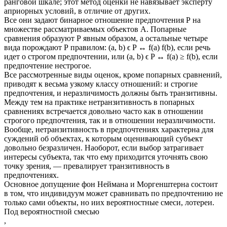
ранговой шкале; этот метод оценки не навязывает эксперту
априорных условий, в отличие от других.
Все они задают бинарное отношение предпочтения Р на
множестве рассматриваемых объектов А. Попарные
сравнения образуют Р явным образом, а остальные четыре
вида порождают Р правилом: (a, b) ϵ P ↔ f(a) f(b), если речь
идет о строгом предпочтении, или (a, b) ϵ P ↔ f(a) ≥ f(b), если
предпочтение нестрогое.
Все рассмотренные виды оценок, кроме попарных сравнений,
приводят к весьма узкому классу отношений: и строгие
предпочтения, и неразличимость должны быть транзитивны.
Между тем на практике нетранзитивность в попарных
сравнениях встречается довольно часто как в отношении
строгого предпочтения, так и в отношении неразличимости.
Вообще, нетранзитивность в предпочтениях характерна для
суждений об объектах, к которым оценивающий субъект
довольно безразличен. Наоборот, если выбор затрагивает
интересы субъекта, так что ему приходится уточнять свою
точку зрения, — превалирует транзитивность в
предпочтениях.
Основное допущение фон Неймана и Моргенштерна состоит
в том, что индивидуум может сравнивать по предпочтению не
только сами объекты, но иих вероятностные смеси, лотереи.
Под вероятностной смесью
,