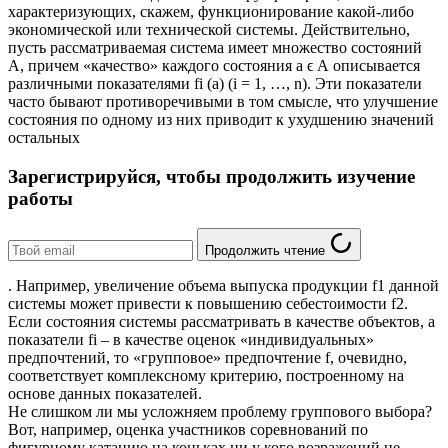
характеризующих, скажем, функционирование какой-либо
экономической или технической системы. Действительно,
пусть рассматриваемая система имеет множество состояний
А, причем «качество» каждого состояния a ϵ А описывается
различными показателями fi (a) (i = 1, …, n). Эти показатели
часто бывают противоречивыми в том смысле, что улучшение
состояния по одному из них приводит к ухудшению значений
остальных
Зарегистрируйся, чтобы продолжить изучение
работы
Продолжить чтение
. Например, увеличение объема выпуска продукции f1 данной
системы может привести к повышению себестоимости f2.
Если состояния системы рассматривать в качестве объектов, а
показатели fi – в качестве оценок «индивидуальных»
предпочтений, то «групповое» предпочтение f, очевидно,
соответствует комплексному критерию, построенному на
основе данных показателей.
Не слишком ли мы усложняем проблему группового выбора?
Вот, например, оценка участников соревнований по
фигурному катанию на коньках ни у кого возражений не