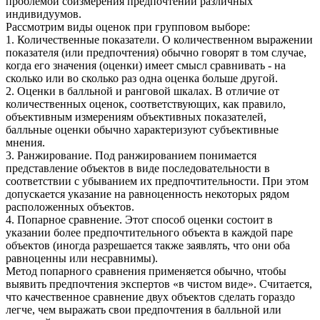
проблемой соизмерения предпочтений различных
индивидуумов.
Рассмотрим виды оценок при групповом выборе:
1. Количественные показатели. О количественном выражении
показателя (или предпочтения) обычно говорят в том случае,
когда его значения (оценки) имеет смысл сравнивать - на
сколько или во сколько раз одна оценка больше другой.
2. Оценки в балльной и ранговой шкалах. В отличие от
количественных оценок, соответствующих, как правило,
объективным измерениям объективных показателей,
балльные оценки обычно характеризуют субъективные
мнения.
3. Ранжирование. Под ранжированием понимается
представление объектов в виде последовательности в
соответствии с убыванием их предпочтительности. При этом
допускается указание на равноценность некоторых рядом
расположенных объектов.
4. Попарное сравнение. Этот способ оценки состоит в
указании более предпочтительного объекта в каждой паре
объектов (иногда разрешается также заявлять, что они оба
равноценны или несравнимы).
Метод попарного сравнения применяется обычно, чтобы
выявить предпочтения экспертов «в чистом виде». Считается,
что качественное сравнение двух объектов сделать гораздо
легче, чем выражать свои предпочтения в балльной или