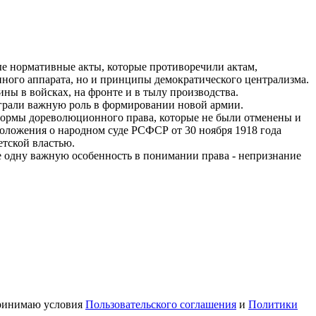
ные нормативные акты, которые противоречили актам,
нного аппарата, но и принципы демократического централизма.
ы в войсках, на фронте и в тылу производства.
ыграли важную роль в формировании новой армии.
 нормы дореволюционного права, которые не были отменены и
ложения о народном суде РСФСР от 30 ноября 1918 года
етской властью.
е одну важную особенность в понимании права - непризнание
принимаю условия
Пользовательского соглашения
и
Политики