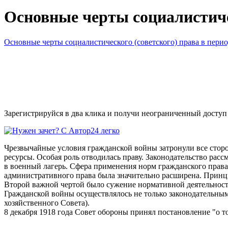
Основные черты социалистиче
Основные черты социалистического (советского) права в пер
Зарегистрируйся в два клика и получи неограниченный доступ
Чрезвычайные условия гражданской войны затронули все сторо
ресурсы. Особая роль отводилась праву. Законодательство рас
в военный лагерь. Сфера применения норм гражданского прав
административного права была значительно расширена. Принци
Второй важной чертой было сужение нормативной деятельност
Гражданской войны осуществлялось не только законодательны
хозяйственного Совета).
8 декабря 1918 года Совет обороны принял постановление "о