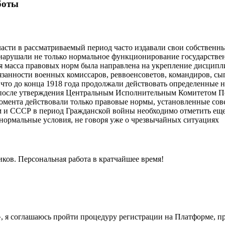
боты
власти в рассматриваемый период часто издавали свои собствен
 нарушали не только нормальное функционирование государстве
 масса правовых норм была направлена на укрепление дисциплин
язанности военных комиссаров, реввоенсоветов, командиров, с
, что до конца 1918 года продолжали действовать определенные
после утверждения Центральным Исполнительным Комитетом По
 момента действовали только правовые нормы, установленные сов
ем и СССР в период Гражданской войны необходимо отметить ещ
 нормальные условия, не говоря уже о чрезвычайных ситуациях
иков. Персональная работа в кратчайшее время!
у», я соглашаюсь пройти процедуру регистрации на Платформе, 