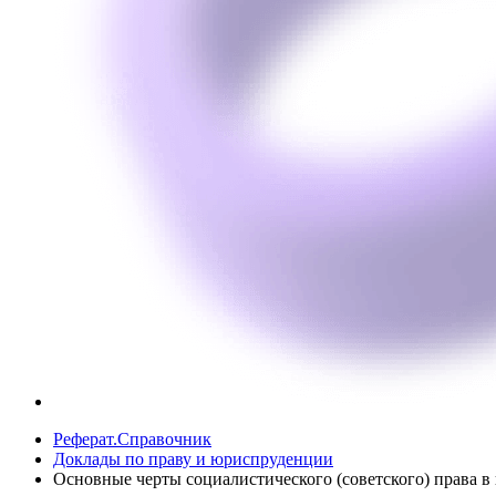
Реферат.Справочник
Доклады по праву и юриспруденции
Основные черты социалистического (советского) права 