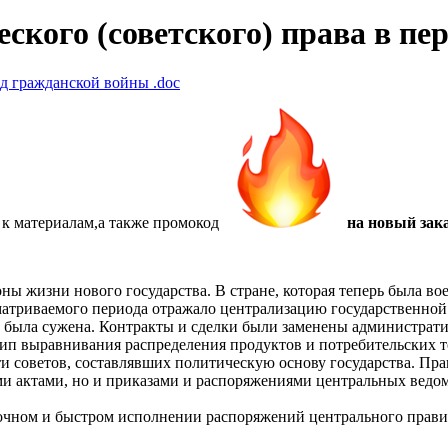
ского (советского) права в пе
иод гражданской войны
.doc
 к материалам,а также
промокод
на новый зака
ны жизни нового государства. В стране, которая теперь была в
сматриваемого периода отражало централизацию государственной
а была сужена. Контракты и сделки были заменены администрат
п выравнивания распределения продуктов и потребительских то
и советов, составлявших политическую основу государства. Пр
ми актами, но и приказами и распоряжениями центральных ведо
 точном и быстром исполнении распоряжений центрального прав