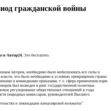
риод гражданской войны
з в Автор24.
Это бесплатно.
оенным лагерем, необходимо было мобилизовать все силы и
 власти, что было необходимо в условиях превращения страны
ивными и командными приказами, т. е. сфера применения норм
варов был возведен в ранг государственной политики.
авовое регулирование общественных отношений в годы
мств (народных комиссаров, руководителей Высшего
ительства и ликвидации канцелярской волокиты"