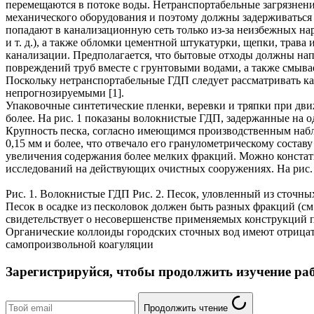
перемещаются в потоке воды. Нетранспортабельные загрязнени
механического оборудования и поэтому должны задерживатьс
попадают в канализационную сеть только из-за неизбежных на
и т. д.), а также обломки цементной штукатурки, щепки, трав
канализации. Предполагается, что бытовые отходы должны напр
повреждений труб вместе с грунтовыми водами, а также смыва
Поскольку нетранспортабельные ГДП следует рассматривать к
непрогнозируемыми [1].
Упаковочные синтетические пленки, веревки и тряпки при движ
более. На рис. 1 показаны волокнистые ГДП, задержанные на 
Крупность песка, согласно имеющимся производственным набл
0,15 мм и более, что отвечало его гранулометрическому состав
увеличения содержания более мелких фракций. Можно констати
исследований на действующих очистных сооружениях. На рис. 
Рис. 1. Волокнистые ГДП Рис. 2. Песок, уловленный из сточных
Песок в осадке из песколовок должен быть разных фракций (см
свидетельствует о несовершенстве применяемых конструкций п
Органические коллоиды городских сточных вод имеют отрицат
самопроизвольной коагуляции
Зарегистрируйся, чтобы продолжить изучение ра
Продолжить чтение