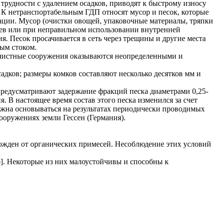
трудности с удалением осадков, приводят к быстрому износу
К нетранспортабельным ГДП относят мусор и песок, которые
ации. Мусор (очистки овощей, упаковочные материалы, тряпки
дцев или при неправильном использовании внутренней
я. Песок просачивается в сеть через трещины и другие места
ым стоком.
 очистные сооружения оказываются неопределенными и
адков; размеры комков составляют несколько десятков мм и
предусматривают задержание фракций песка диаметрами 0,25-
. В настоящее время состав этого песка изменился за счет
лжна основываться на результатах периодически проводимых
ооружениях земли Гессен (Германия).
обожден от органических примесей. Несоблюдение этих условий
]. Некоторые из них малоустойчивы и способны к