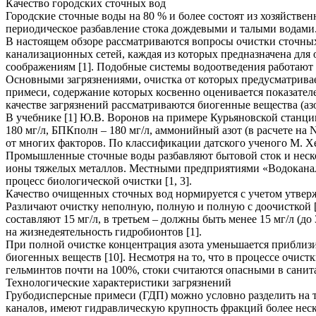
Качество городских сточных вод
Городские сточные воды на 80 % и более состоят из хозяйстве
периодическое разбавление стока дождевыми и талыми водами
В настоящем обзоре рассматриваются вопросы очистки сточных
канализационных сетей, каждая из которых предназначена для
соображениям [1]. Подобные системы водоотведения работают в
Основными загрязнениями, очистка от которых предусматрива
примеси, содержание которых косвенно оценивается показател
качестве загрязнений рассматриваются биогенные вещества (азо
В учебнике [1] Ю.В. Воронов на примере Курьяновской станц
180 мг/л, БПКполн – 180 мг/л, аммонийный азот (в расчете на 
от многих факторов. По классификации датского ученого М. Хе
Промышленные сточные воды разбавляют бытовой сток и неско
ионы тяжелых металлов. Местными предприятиями «Водоканала
процесс биологической очистки [1, 3].
Качество очищенных сточных вод нормируется с учетом утверж
Различают очистку неполную, полную и полную с доочисткой [
составляют 15 мг/л, в третьем – должны быть менее 15 мг/л (
на жизнедеятельность гидробионтов [1].
При полной очистке концентрация азота уменьшается приблизи
биогенных веществ [10]. Несмотря на то, что в процессе очис
гельминтов почти на 100%, стоки считаются опасными в сани
Технологические характеристики загрязнений
Грубодисперсные примеси (ГДП) можно условно разделить на 
каналов, имеют гидравлическую крупность фракций более неск