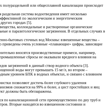
емах полураздельной или общесплавной канализации происходит
 раздельная система водоотведения имеет несколько
е эффективной по экологическим и энергетическим
других городах [5].
вещества, коллоидальные и растворенные органические
ные и паразитологические загрязнения. В отдельных случаях в
венно-бытовых сточных вод Москвы: взвешенные вещества –
о, что приведены очень условные «плавающие» цифры, зависящие
.
нительно вносятся производственные примеси, например,
 промышленные сбросы не оказывали вредного влияния на
ов загрязнений в данный створ водного объекта [3].
ищенной воды могут превышать 15 мг/л, во втором –
родным уровнем БПК в водных объектах, и связано с влиянием
чистки позволяют достичь более глубокого удаления
анизмов снижается на 99% и более, а цист простейших и яиц
ект должны быть обеззаражены.
я по канализационной сети преимущественно по дну труб и
тров. Вторые находятся во взвешенном состоянии и