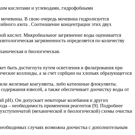
ским кислотами и углеводами, гидрофобными
о мочевины. В свою очередь мочевина гидролизуется
нийного азота . Соотношение концентрации этих двух
тной кислот. Микробиальное загрязнение воды оценивается
итологическая загрязненность определяется по количеству
ханическая и биологическая.
жет быть достигнута путем осветления и фильтрования при
ические коллоиды, а за счет сорбции на хлопьях образующегося
или железные коагулянты, либо катионные флокулянты.
одержания взвесей, а также обеспечивает доочистку воды от
ий рН). Он допускает некоторые колебания и других
ода – необходимость применения реагентов [9]. Подробнее
двухступенчатой (механической и биологической) схемы очистки
В необходимых случаях возможна доочистка с дополнительным