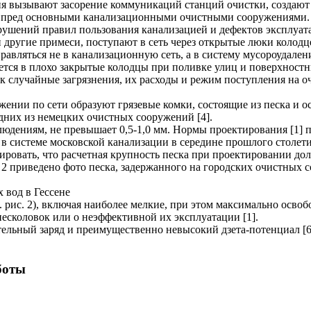
я вызывают засорение коммуникаций станций очистки, создают 
я пред основными канализационными очистными сооружениями. 
рушений правил пользования канализацией и дефектов эксплуат
а и другие примеси, поступают в сеть через открытые люки коло
авляться не в канализационную сеть, а в систему мусороудалени
ется в плохо закрытые колодцы при поливке улиц и поверхностн
ак случайные загрязнения, их расходы и режим поступления на
ении по сети образуют грязевые комки, состоящие из песка и ос
одних из немецких очистных сооружений [4].
юдениям, не превышает 0,5-1,0 мм. Нормы проектирования [1] 
у в системе московской канализации в середине прошлого столетия
ровать, что расчетная крупность песка при проектировании до
2 приведено фото песка, задержанного на городских очистных с
 вод в Гессене
. рис. 2), включая наиболее мелкие, при этом максимально осв
есколовок или о неэффективной их эксплуатации [1].
ельный заряд и преимущественно невысокий дзета-потенциал [6
боты