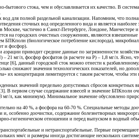
нно-бытового стока, чем и обуславливается их качество. В сист
.
 вод для полной раздельной канализации. Напомним, что полная
 отведения сточных вод определенного вида и является наиболе
 Москве, частично в Санкт-Петербурге, Лондоне, Манчестере и 
ется на городских очистных сооружениях, являются взвешенные 
ем БПКполн (биологическое потребление кислорода), микробиаль
т и фосфор).
ии аэрации приводит средние данные по загрязненности хозяйст
N) – 21 мг/л, фосфор фосфатов (в расчете на P) – 1,8 мг/л. Ясн
нце [6], данный городской сток можно отнести к разбавленному
лько снижают значения технологических показателей, но допол
» их концентрация лимитируется с таким расчетом, чтобы эти
денных значений предельно допустимых сбросов конкретных вид
3]. В первом случае содержание взвесей и значение БПКполн оч
до 3 мг/л, как минимум). Минимальное значение обусловлено при
тельно на 40 %, а фосфора на 60-70 %. Специальные методы доо
тки и, особенно доочистки, содержание болезнетворных микроорг
тарно-гигиеническом отношении и перед выпуском в водный объ
транспортабельные и нетранспортабельные. Первые перемещаютс
ольких мм/с и размеры иногда достигающие нескольких сантиме