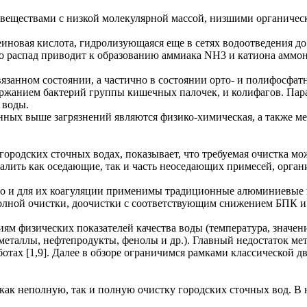
 веществами с низкой молекулярной массой, низшими органиче
еиновая кислота, гидролизующаяся еще в сетях водоотведения д
го распад приводит к образованию аммиака NH3 и катиона аммо
связанном состоянии, а частично в состоянии орто- и полифосфа
ржанием бактерий группы кишечных палочек, и колифагов. Параз
 воды.
ных выше загрязнений являются физико-химическая, а также ме
городских сточных водах, показывает, что требуемая очистка мо
алить как оседающие, так и часть неоседающих примесей, орган
но и для их коагуляции применимы традиционные алюминиевые 
олной очистки, доочистки с соответствующим снижением БПК и с
иям физических показателей качества воды (температура, значен
еталлы, нефтепродукты, фенолы и др.). Главный недостаток мет
ботах [1,9]. Далее в обзоре ограничимся рамками классической 
ь как неполную, так и полную очистку городских сточных вод. 