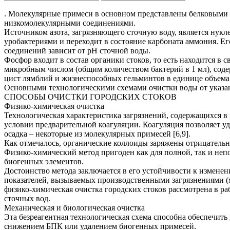
. Молекулярные примеси в основном представлены белковыми
низкомолекулярными соединениями.
Источником азота, загрязняющего сточную воду, является нукл
уробактериями и переходит в состояние карбоната аммония. Е
соединений зависит от рН сточной воды.
Фосфор входит в состав органики стоков, то есть находится в 
микробным числом (общим количеством бактерий в 1 мл), соде
цист лямблий и жизнеспособных гельминтов в единице объема
Основными технологическими схемами очистки воды от указан
СПОСОБЫ ОЧИСТКИ ГОРОДСКИХ СТОКОВ
Физико-химическая очистка
Технологическая характеристика загрязнений, содержащихся в 
условии предварительной коагуляции. Коагуляция позволяет уд
осадка – некоторые из молекулярных примесей [6,9].
Как отмечалось, органические коллоиды заряжены отрицатель
Физико-химический метод пригоден как для полной, так и неп
биогенных элементов.
Достоинство метода заключается в его устойчивости к изменен
показателей, вызываемых производственными загрязнениями (м
физико-химическая очистка городских стоков рассмотрена в ра
сточных вод.
Механическая и биологическая очистка
Эта безреагентная технологическая схема способна обеспечит
снижением БПК или удалением биогенных примесей.