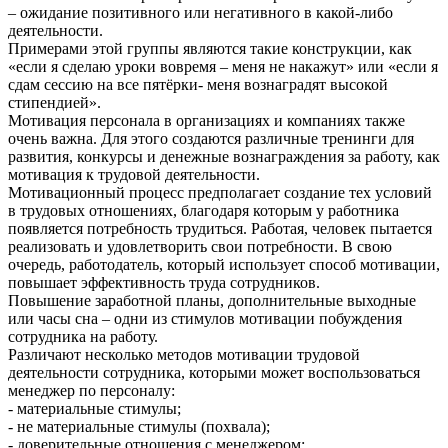
– ожидание позитивного или негативного в какой-либо
деятельности.
Примерами этой группы являются такие конструкции, как
«если я сделаю уроки вовремя – меня не накажут» или «если я
сдам сессию на все пятёрки- меня вознаградят высокой
стипендией».
Мотивация персонала в организациях и компаниях также
очень важна. Для этого создаются различные тренинги для
развития, конкурсы и денежные вознаграждения за работу, как
мотивация к трудовой деятельности.
Мотивационный процесс предполагает создание тех условий
в трудовых отношениях, благодаря которым у работника
появляется потребность трудиться. Работая, человек пытается
реализовать и удовлетворить свои потребности. В свою
очередь, работодатель, который использует способ мотивации,
повышает эффективность труда сотрудников.
Повышение заработной планы, дополнительные выходные
или часы сна – одни из стимулов мотивации побуждения
сотрудника на работу.
Различают несколько методов мотивации трудовой
деятельности сотрудника, которыми может воспользоваться
менеджер по персоналу:
- материальные стимулы;
- не материальные стимулы (похвала);
- доверительные отношения с менеджером;